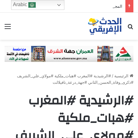
Arabic
المجلس الاقتصادي والرشد الرقمي: من يحرس الطفولة في زمن الخوارزميات؟
ابحث عن
الق
الرئيسية
/
#الرشيدية #المغرب #هبات_ملكية #مولاي_علي_الشريف
#ذكرى_وفاة_الحسن_الثاني #جهة_درعة_تافيلالت
#الرشيدية #المغرب
#هبات_ملكية
#مولاي_علي_الشريف