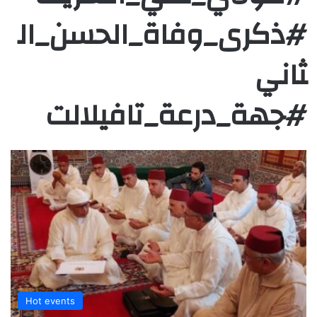
#ذكرى_وفاة_الحسن_ال
ثاني
#جهة_درعة_تافيلالت
Hot events