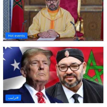
Hot events
#ترامب