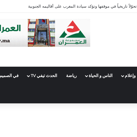
أراوخو إلى ليفربول لموسم واحد
وإعلام
الناس و الحياة
رياضة
الحدث تيفي TV
في الصميم