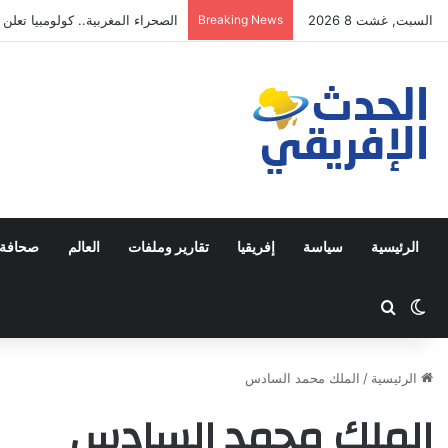
السبت, غشت 8 2026
Breaking News
برشلونة يوافق على إعارة رونالد 
الرئيسية
سياسة
إفريقيا
تقارير وملفات
العالم
صحافة 
Switch skin
ابحث عن
الرئيسية
/
الملك محمد السادس
الملك محمد السادس