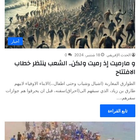
أخبار
الحدث الإفريقي
18 شتنبر، 2024
0
و مارميت إذ رميت ولكن.. الشعب ينتظر خطاب
الافتتاح
الطوارق المغاربة (اشبال وشباب وحتى اطفال،،)الابناء الاوفياء لابيهم
طارق بن زياد، الذي سبقهم الى(احراق)سفنه، قبل ان يحرقوا هم جوازات
سفرهم،…
تابع القراءة