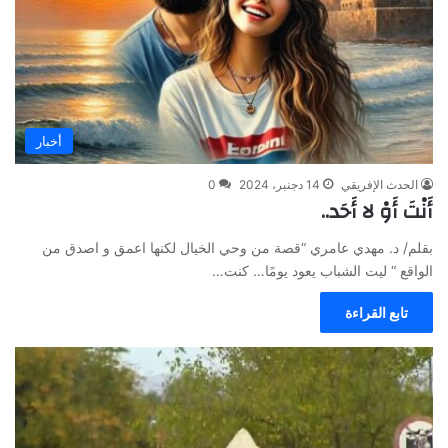
أخبار
الحدث الإفريقي
14 دجنبر، 2024
0
أَنْتَ أَوْ لا أَحَد..
بقلم/ د. مهدي عامري “قصة من وحي الخيال لكنها اعمق و اصدق من
الواقع “ ليت الشباب يعود يومًا… كنت…
تابع القراءة