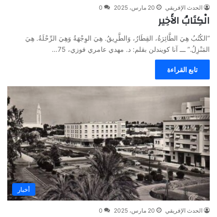
الحدث الإفريقي
20 مارس، 2025
0
الْكِتَابُ الأَخِير
“الكُتُبُ هِيَ الطَّائِرَةُ، القِطَارُ، وَالطَّرِيقُ. هِيَ الوِجْهَةُ وَهِيَ الرِّحْلَةُ. هِيَ
المَنْزِلُ.” ـــ آنا كويندلن بقلم: د. مهدي عامري فوزي، 75…
تابع القراءة
أخبار
الحدث الإفريقي
20 مارس، 2025
0