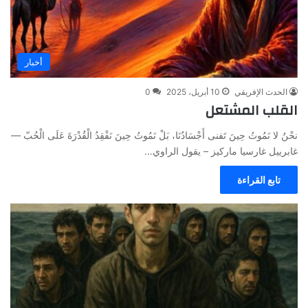
أخبار
الحدث الإفريقي
10 أبريل، 2025
0
القلب المشتعل
نحْنُ لا نَمُوتُ حِينَ تَفنى أَجْسَادُنَا، بَلْ نَمُوتُ حِينَ نَفْقِدُ الْقُدْرَةَ عَلَى الْحُبّ —
غابرييل غارسيا ماركيز – يقول الراوي…
تابع القراءة