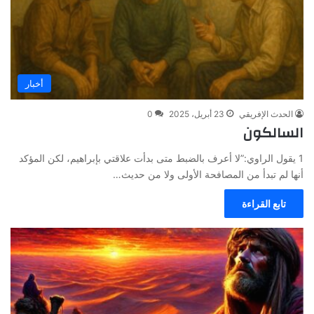
أخبار
الحدث الإفريقي
23 أبريل، 2025
0
السالكون
1 يقول الراوي:”لا أعرف بالضبط متى بدأت علاقتي بإبراهيم، لكن المؤكد
أنها لم تبدأ من المصافحة الأولى ولا من حديث…
تابع القراءة