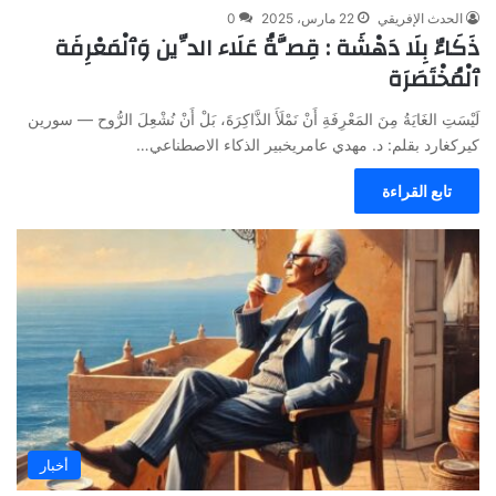
الحدث الإفريقي
22 مارس، 2025
0
ذَكَاءٌ بِلَا دَهْشَة : قِصَّةُ عَلَاء الدِّين وَٱلْمَعْرِفَة
ٱلْمُخْتَصَرَة
لَيْسَتِ الغَايَةُ مِنَ المَعْرِفَةِ أَنْ نَمْلَأَ الذَّاكِرَةَ، بَلْ أَنْ نُشْعِلَ الرُّوح — سورين
كيركغارد بقلم: د. مهدي عامريخبير الذكاء الاصطناعي…
تابع القراءة
أخبار