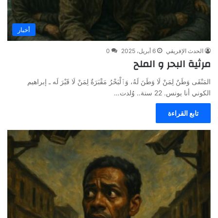
أخبار
الحدث الإفريقي
6 أبريل، 2025
0
مرثية البحر و الملح
المَنْفَى وَطَنٌ لِمَنْ لَا وَطَنَ لَهُ، وَٱلْبَحْرُ مَقْبَرَةٌ لِمَنْ لَا قَبْرَ لَه ـ إبراهيم
الكوني أنا يونس. 22 سنة.. وُلدت…
تابع القراءة