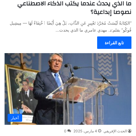
ما الذي يحدث عندما يكتب الذكاء الاصطناعي
نصوصا إبداعية؟
“الكِتَابَةُ لَيْسَتْ مُجَرَّدَ تَعْبِيرٍ عَنِ الذَّاتِ، بَلْ هِيَ أَيْضًا ٱخْتِفَاءٌ لَهَا — مِيشِيل
فُوكُو” بقلم:د. مهدي عامري ما الذي يحدث…
تابع القراءة
أخبار
الحدث الإفريقي
4 مارس، 2025
0