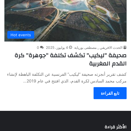
Hot events
الحدث الافريقي _ مصطفى بوريابة
4 يوليوز، 2025
0
صحيفة “ليكيب” تكشف تكلفة “جوهرة” كرة
القدم المغربية
كشف تقرير أنجزته صحيفة “ليكيب” الفرنسية عن التكلفة الباهظة لإنشاء
مركب محمد السادس لكرة القدم، الذي افتتح في عام 2019…
تابع القراءة
الأكثر قراءة