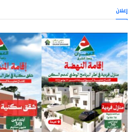
هل
إعلان
تأكل
أمريكا
أبناءها
؟
23 يوليوز، 2024
هل تأكل أمريكا أبناءها ؟