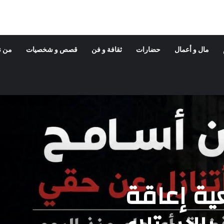
مال و أعمال
حضارات
ثقافة و فن
قصص و شخصيات
من ن
ة إعاقة