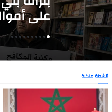
بنزالة بني
على أموال
أنشطة ملكية