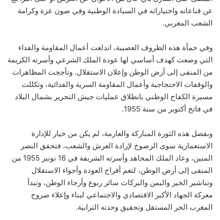
عن قناعاته واختياراته في السيادة الوطنية وفي صون عزة وكرامة
الشعب المغربي.
وفي حمأة هذه الظروف العصيبة، اندلعت أعمال المقاومة والفداء
التي وضعت كهدف أساسي لها عودة الملك الشرعي وأسرته الكريمة
من المنفى إلى أرض الوطن وإعلان الاستقلال. وتأججت المظاهرات
والوقفات الاحتجاجية وأعمال المقاومة السرية والفدائية، وتكللت
مسيرة الكفاح الوطني بانطلاق عمليات جيش التحرير بشمال البلاد
في فاتح أكتوبر من سنة 1955.
وبفضل هذه الثورة المباركة والعارمة، لم يكن من خيار للإدارة
الاستعمارية سوى الرضوخ لإرادة العرش والشعب، فتحقق النصر
المبين، وعاد الملك المجاهد وأسرته الشريفة في 16 نونبر 1955 من
المنفى إلى أرض الوطن، لتعم أفراح العودة وأجواء الاستقلال
وتباشير الخير واليمن والبركات سائر ربوع وأرجاء الوطن، وتبدأ
معركة الجهاد الأكبر الاقتصادي والاجتماعي لبناء وإعلاء صروح
المغرب الحر المستقل وتحقيق وحدته الترابية.