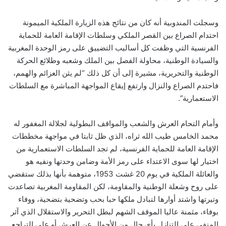
وسجلت المندوبية أنه كان من نتائج هذه الزيارة الملكية الميمونة
احتدام الصراع بين القصر الملكي وسلطات الإقامة العامة للحماية
الفرنسية التي وظفت كل أساليب التضييق على رمز الوحدة المغربية
والسيادة الوطنية، محاولة الفصل بين الملك وشعبه وطلائع الحركة
الوطنية والتحريرية، مشيرة إلى أن كل ذلك “لم يثن العزائم والهمم،
فاحتدم الصراع والنزال وارتفع إيقاع المواجهة المباشرة مع السلطات
الاستعمارية”.
وأمام التحام العرش والشعب والمواقف البطولية لجلالة المغفور له
محمد الخامس طيب الله ثراه، الذي ظل ثابتا في مواجهة مخططات
الإقامة العامة للحماية الفرنسية، لم تجد السلطات الاستعمارية من
اختيار لها سوى الاعتداء على رمز الأمة وضامن وحدتها ونفيه هو
والعائلة الملكية في يوم 20 غشت 1953، متوهمة بأنها بذلك ستقضي
على روح وشعلة الوطنية والمقاومة، لكن المقاومة المغربية تصاعدت
وتيرتها واشتد أوارها لتبادل ملكها حبا بحب وتضحية بتضحية، ووفاء
بوفاء، مثمنة عاليا الموقف الشهم لبطل التحرير والاستقلال الذي آثر
المنفى على التنازل بأي حال من الأحوال عن العرش أو على التراجع