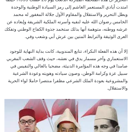
امتدت أيادي المستعمر الغاشم إلى رمز السيادة الوطنية والوحدة
وبطل التحرير والاستقلال والمقاوم الأول جلالة المغفور له محمد
الخامس رضوان الله عليه لنفيه وأسرته الملكية الشريفة وإبعاده عن
عرشه ووطنه، متوهمة أنها بذلك ستخمد جذوة الكفاح الوطني وتفكك
العرى الوثيقة والترابط المتين بين عرش أبي وشعب وفي.
إلا أن هذه الفعلة النكراء، تتابع المندوبية، كانت بداية النهاية للوجود
الاستعماري وآخر مسمار يدق في نعشه، حيث وقف الشعب المغربي
صامدا في وجه هذه المؤامرة الدنيئة، مضحيا بالغالي والنفيس في
سبيل عزة وكرامة الوطن، وصون سيادته وهويته وعودة الشرعية
والمشروعية بعودة الملك الشرعي مظفرا منتصرا حاملا لواء الحرية
والاستقلال.