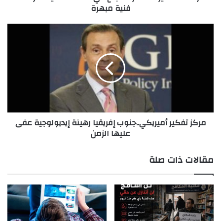
فنية مبهرة
مركز
تفكير
أميريكي..جنوب
إفريقيا
رهينة
إيديولوجية
عفى
عليها
الزمن
مركز تفكير أميريكي..جنوب إفريقيا رهينة إيديولوجية عفى
عليها الزمن
مقالات ذات صلة