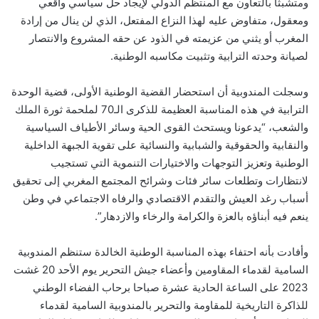
ومتشبثا بالتعاون مع المنتظم الدولي لإيجاد حل سياسي واقعي
ومعقول، متفاوض عليه لهذا النزاع المفتعل، الذي لن ينال من إرادة
المغرب أو يثني من عزيمته في الذود عن حقه المشروع والانتصار
لصيانة وحدته الترابية وتثبيت مكاسبه الوطنية.
وسجلت المندوبية أن استحضار القضية الوطنية الأولى، قضية الوحدة
الترابية في هذه المناسبة العظيمة للذكرى الـ70 لملحمة ثورة الملك
والشعب، “يدعونا ويستحث القوى الحية وسائر الأطياف السياسية
والنقابية والحقوقية والشبابية والنسائية على تقوية الجبهة الداخلية
الوطنية وتعزيز التوجهات والاختيارات التنموية التي تستجيب
لانتظارات وتطلعات سائر فئات وشرائح المجتمع المغربي إلى تحقيق
أسباب رغد العيش والتقدم الاقتصادي والرفاه الاجتماعي في وطن
ينعم فيه أبناؤه بالعزة والكرامة والرخاء والازدهار”.
وأفادت بأنه احتفاء بهذه المناسبة الوطنية الخالدة ستنظم المندوبية
السامية لقدماء المقاومين وأعضاء جيش التحرير يوم الأحد 20 غشت
2023 على الساعة الحادية عشرة صباحا برحاب الفضاء الوطني
للذاكرة التاريخية للمقاومة والتحرير بالمندوبية السامية لقدماء