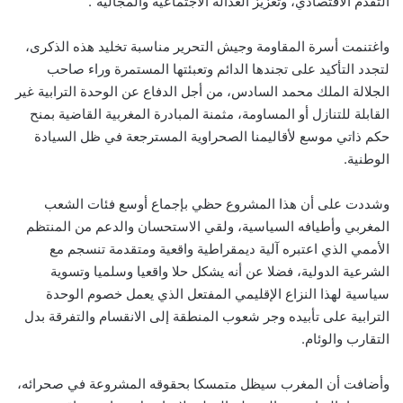
التقدم الاقتصادي، وتعزيز العدالة الاجتماعية والمجالية”.
واغتنمت أسرة المقاومة وجيش التحرير مناسبة تخليد هذه الذكرى،
لتجدد التأكيد على تجندها الدائم وتعبئتها المستمرة وراء صاحب
الجلالة الملك محمد السادس، من أجل الدفاع عن الوحدة الترابية غير
القابلة للتنازل أو المساومة، مثمنة المبادرة المغربية القاضية بمنح
حكم ذاتي موسع لأقاليمنا الصحراوية المسترجعة في ظل السيادة
الوطنية.
وشددت على أن هذا المشروع حظي بإجماع أوسع فئات الشعب
المغربي وأطيافه السياسية، ولقي الاستحسان والدعم من المنتظم
الأممي الذي اعتبره آلية ديمقراطية واقعية ومتقدمة تنسجم مع
الشرعية الدولية، فضلا عن أنه يشكل حلا واقعيا وسلميا وتسوية
سياسية لهذا النزاع الإقليمي المفتعل الذي يعمل خصوم الوحدة
الترابية على تأبيده وجر شعوب المنطقة إلى الانقسام والتفرقة بدل
التقارب والوئام.
وأضافت أن المغرب سيظل متمسكا بحقوقه المشروعة في صحرائه،