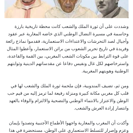
وشددت على أن ثورة الملك والشعب كانت محطة تاريخية بارزة
وحاسمة في مسيرة النضال الوطني الذي خاضه المغاربة عبر عقود
وأجيال لصد التحرشات والاعتداءات الاستعمارية، فقدموا نماذج رائعة
وفريدة في تاريخ تحرير الشعوب من براثن الاستعمار، وأعطوا المثال
على قوة الترابط بين مكونات الشعب المغربي، بين القمة والقاعدة،
واسترخاصهم لكل غال ونفيس دفاعا عن مقدساتهم الدينية وثوابتهم
الوطنية وهويتهم المغربية.
ومن ثم، تضيف المندوبية، فإن ملحمة ثورة الملك والشعب لها في
قلب كل مغربي مكانة كبيرة ومنزلة رفيعة لما ترمز إليه من قيم حب
الوطن والاعتزاز بالانتماء الوطني والتضحية والالتزام والوفاء بالعهد
وانتصار إرادة العرش والشعب.
وأكدت أن المغرب والمغاربة واجهوا الأطماع الأجنبية وتصدوا بإيمان
وعزم وإصرار للتسلط الاستعماري على الوطن، مستحضرة في هذا