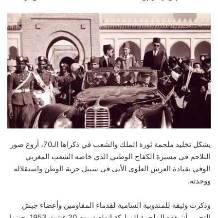
an
email
يشكل تخليد ملحمة ثورة الملك والشعب في ذكراها الـ70، أروع صور
التلاحم في مسيرة الكفاح الوطني الذي خاضه الشعب المغربي
الوفي بقيادة العرش العلوي الأبي في سبيل حرية الوطن واستقلاله
ووحدته.
وذكرت وثيقة للمندوبية السامية لقدماء المقاومين وأعضاء جيش
التحرير أن هذه الملحمة المباركة اندلعت يوم 20 غشت 1953، حينما