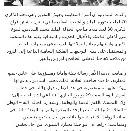
وأكدت المندوبية أن أسرة المقاومة وجيش التحرير وهي تخلد الذكرى
70 لملحمة ثورة الملك والشعب العظيمة التي تقترن ببشائر أفراح
الذكرى 60 لعيد ميلاد صاحب الجلالة الملك محمد السادس، لتتوخى
تنوير أذهان الناشئة والأجيال الجديدة والمتعاقبة بقيم هذه الملحمة
الكبرى واستلهام معانيها ودلالاتها العميقة في مسيرات الحاضر
والمستقبل على هدي التوجيهات الملكية السامية الداعية إلى التزود
من ملاحم كفاحنا الوطني الطافح بالدروس والعبر.
وأضافت أن هذا الأمر رسالة نبيلة وأمانة ومسؤولية على عاتق جميع
المغاربة، ما فتئ صاحب الجلالة الملك محمد السادس، يدعو لها
ويؤكد عليها، مستحضرة، في هذا الإطار، قول جلالته في خطاب
العرش ليوم السبت 29 يوليوز الجاري” فإننا في أشد الحاجة إلى: -
أولا : التمسك بالقيم الدينية والوطنية، وبشعارنا الخالد: الله – الوطن
– الملك؛ -ثانيا: التشبث بالوحدة الوطنية والترابية للبلاد؛ -ثالثا: في
صيانة الروابط الاجتماعية والعائلية من أجل مجتمع متضامن
ومتماسك؛ -رابعا: في مواصلة مسارنا التنموي، من أجل تحقيق