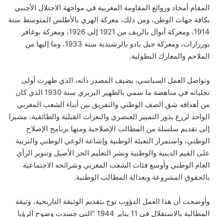
المقام أمجاد وروائع المقاومة المغربية في مواجهة الاحتلال الأجنبي
بكافة جهات الوطن، ومن ذلك، معركة الهري بالأطلس المتوسط سنة
1914، ومعركة أنوال بالريف من 1921 إلى 1926، ومعركة بوغافر
بورزازات، ومعركة جبل بادو بالرشيدية سنة 1933، وما إليها من
الملاحم والمعارك البطولية.
وتواصل العمل السياسي، يضيف المصدر ذاته، الذي ظهرت أولى
تجلياته في مناهضة ما سمي بالظهير البربري سنة 1930 الذي كان
من أهدافه شق الصف الوطني والتفريق بين أبناء الشعب المغربي
الواحد لزرع بذور التمييز العنصري والنعرات القبلية والطائفية، مشيرا
إلى تقديم سلسلة من المطالب الإصلاحية ومنها برنامج الإصلاح
الوطني، واستمرار التعبئة الوطنية وإشاعة الوعي الوطني والتربية
على القيم الدينية والوطنية ونشر التعليم الحر الأصيل وتنوير الرأي
العام الوطني وأوسع فئات الشعب المغربي وشرائحه الاجتماعية
بالحقوق المشروعة وبعدالة المطالب الوطنية.
وأوضحت أن هذا العمل الدؤوب توج بتقديم الوثيقة التاريخية، وثيقة
المطالبة بالاستقلال في 11 يناير 1944 “التي جسدت وضوح الرؤيا