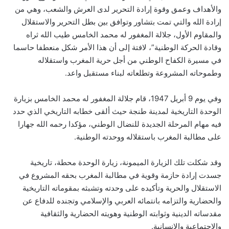
والأهداف وعمق وقوة إرادة التحرير لدى العرش والشعب، وهي من
إرادة الله والتي تمت بتشاور وتوافق بين بطل التحرير والاستقلال
والمقاوم الأول، جلالة المغفور له محمد الخامس طيب الله ثراه
وقادة الحركة الوطنية”، لافتة إلى أن هذا الأمر شكل منعطفا حاسما
في مسيرة الكفاح الوطني من أجل حرية المغرب واستقلاله
وطموحاته المشروعة وتطلعاته لبناء مستقبل واعد.
وفي يوم 9 أبريل 1947، قام جلالة المغفور له محمد الخامس بزيارة
الوحدة التاريخية لمدينة طنجة حيث ألقى خطابه التاريخي الذي حدد
فيه مهام المرحلة الجديدة للنضال الوطني، مؤكدا رحمه الله جهارا
على مطالبة المغرب باستقلاله ووحدته الوطنية.
وقد شكلت تلك الزيارة الميمونة، زيارة الوحدة محطة، تاريخية
جسدت إرادة حازمة وقوية في مطالبة المغرب بحقه المشروع في
الاستقلال والحرية وتأكيده على وحدته وتشبثه بمقوماته التاريخية
والحضارية والتزامه بانتمائه العربي والإسلامي وتجنده للدفاع عن
مقدساته الدينية وثوابته الوطنية وهويته الحضارية والثقافية
والاجتماعية والانسانية.