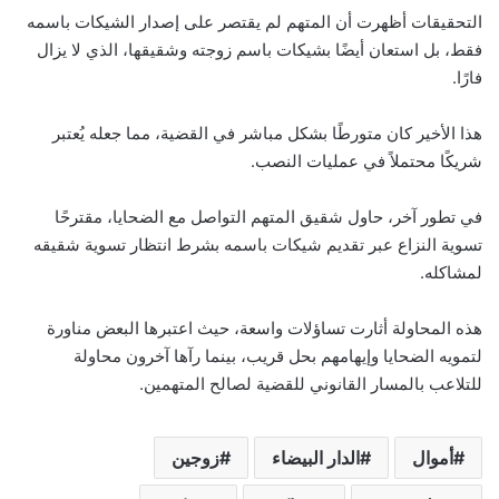
التحقيقات أظهرت أن المتهم لم يقتصر على إصدار الشيكات باسمه
فقط، بل استعان أيضًا بشيكات باسم زوجته وشقيقها، الذي لا يزال
فارًا.
هذا الأخير كان متورطًا بشكل مباشر في القضية، مما جعله يُعتبر
شريكًا محتملاً في عمليات النصب.
في تطور آخر، حاول شقيق المتهم التواصل مع الضحايا، مقترحًا
تسوية النزاع عبر تقديم شيكات باسمه بشرط انتظار تسوية شقيقه
لمشاكله.
هذه المحاولة أثارت تساؤلات واسعة، حيث اعتبرها البعض مناورة
لتمويه الضحايا وإيهامهم بحل قريب، بينما رآها آخرون محاولة
للتلاعب بالمسار القانوني للقضية لصالح المتهمين.
أموال
الدار البيضاء
زوجين