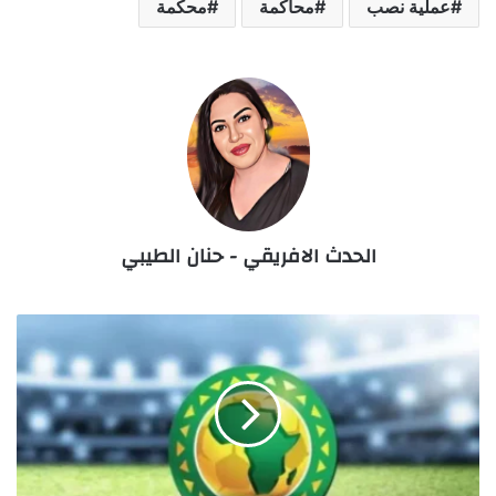
عملية نصب
محاكمة
محكمة
الحدث الافريقي - حنان الطيبي
الكاف
تمنع
الأقمصة
السياسية
في
المسابقات
الإفريقية