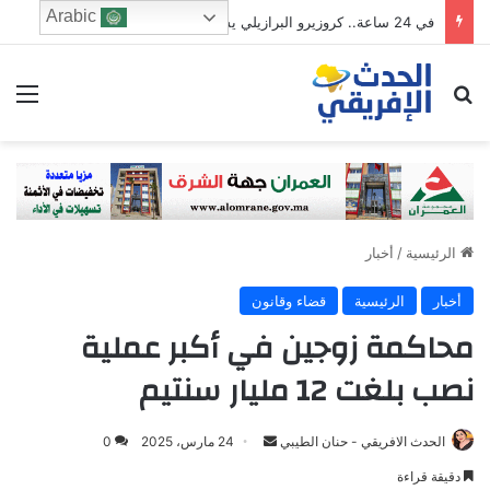
Arabic
في 24 ساعة.. كروزيرو البرازيلي يستعير 3 لاعبين من الدوري السعودي في صفقة غير مسبوقة
ابحث عن
الق
الرئيسية
/
أخبار
أخبار
الرئيسية
قضاء وقانون
محاكمة زوجين في أكبر عملية
نصب بلغت 12 مليار سنتيم
Send
الحدث الافريقي - حنان الطيبي
24 مارس، 2025
0
an
دقيقة قراءة