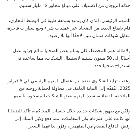
خلاله الزوجان من الاستيلاء على مبالغ تتجاوز 12 مليار سنتيم.
المتهم الرئيسي، الذي كان يتمتع بسمعة طيبة في الوسط التجاري،
قام بإيقاع العديد من الضحايا عبر عمليات شراء وبيع سيارات فاخرة،
مقابل شيكات ضمان تبين لاحقًا أنها بلا رصيد.
ولإطالة عمر المخطط، كان يسلم بعض الضحايا مبالغ جزئية تصل
أحيانًا إلى 50 مليون سنتيم لاستبدال الشيكات، مما ساعده في
استدراج ضحايا جدد.
وعقب تزايد الشكاوى ضده، تم اعتقال المتهم الرئيسي في 5 فبراير
2025، ليُقدَّم إلى النيابة العامة. في محاولة لحماية زوجته من
الملاحقة القضائية، سدد المتهم بعض الشيكات المسحوبة باسمها.
ولكن مع ظهور شيكات جديدة خلال جلسات المحاكمة، تأكد للضحايا
أنها كانت على علم تام بكل المعاملات، مما دفع وكيل الملك إلى
رفض الدفاع المقدم من المتهمين، وقرَّر إيداعهما السجن.