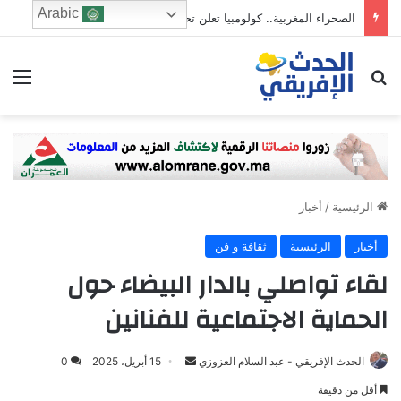
Arabic
الصحراء المغربية.. كولومبيا تعلن تحوّلاً تاريخياً في موقفها وتؤكد سيادة المغرب على أقاليمه الجنوبية
ابحث عن
الق
الرئيسية
/
أخبار
أخبار
الرئيسية
ثقافة و فن
لقاء تواصلي بالدار البيضاء حول
الحماية الاجتماعية للفنانين
Send
الحدث الإفريقي - عبد السلام العزوزي
15 أبريل، 2025
0
an
أقل من دقيقة