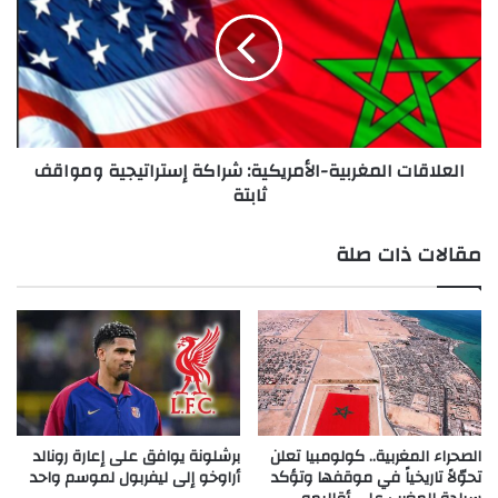
الأمريكية:
شراكة
إستراتيجية
ومواقف
ثابتة
العلاقات المغربية-الأمريكية: شراكة إستراتيجية ومواقف
ثابتة
مقالات ذات صلة
الصحراء المغربية.. كولومبيا تعلن
برشلونة يوافق على إعارة رونالد
تحوّلاً تاريخياً في موقفها وتؤكد
أراوخو إلى ليفربول لموسم واحد