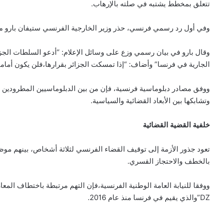
تتعلق بمخطط يشتبه في صلته بالإرهاب.
وفي أول رد رسمي فرنسي، حذر وزير الخارجية الفرنسي ستيفان بارو من ات
وقال بارو في بيان رسمي وزع على وسائل الإعلام: “أدعو السلطات الجزائر
الجارية في فرنسا” وأضاف: “إذا تمسكت الجزائر بقرارها،فلن يكون أمامن
ووفق مصادر دبلوماسية فرنسية، فإن من بين الدبلوماسيين المطرودين م
وتشابكها بين الأبعاد القضائية والسياسية.
خلفية القضية القضائية
تعود جذور الأزمة إلى توقيف القضاء الفرنسي لثلاثة أشخاص، بينهم مو
بالخطف والاحتجاز القسري.
ووفقا للنيابة العامة الوطنية الفرنسية،فإن التهم مرتبطة باختطاف الم
DZ”والذي يقيم في فرنسا منذ عام 2016.