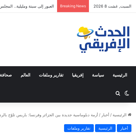
السبت, غشت 8 2026
Breaking News
مصطفى لخصم يتجه للترشح في دا
الرئيسية
سياسة
إفريقيا
تقارير وملفات
العالم
صحافة 
Switch skin
ابحث عن
الرئيسية
/
أخبار
/
أزمة دبلوماسية جديدة بين الجزائر وفرنسا: باريس تلوّح بالرد
أخبار
الرئيسية
تقارير وملفات