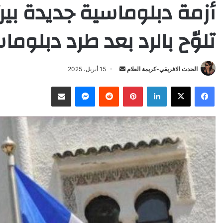
أزمة دبلوماسية جديدة بين 
تلوّح بالرد بعد طرد دبلوما
Send
الحدث الافريقي-كريمة العلام
15 أبريل، 2025
an
X
Facebook
LinkedIn
Pinterest
Reddit
Messenger
انشر عبر البريد الإلكتروني
email