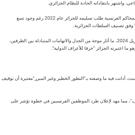
ي، واشتهر بانتقاداته الحادة للنظام الجزائري.
وقد حصل على اللجوء السياسي في فرنسا عام 2023، بعد أن رفضت المحاكم الفرنسية طلب تسليمه للجزائر عام 2022 رغم وجود تسع
” وفق تصنيف السلطات الجزائرية.
التحقيقات الجارية في فرنسا تشير إلى أن عملية اختطافه تمت أواخر أبريل 2024، ما أثار موجة من الجدل والاتهامات المتبادلة بين الطرفين،
ا اعتبرته الجزائر “خرقا للأعراف الدولية”.
سبت، أدانت فيه ما وصفته بـ”التطور الخطير وغير المبرر”معتبرة أن توقيف
واقب”، مما مهد لإعلان طرد الموظفين الفرنسيين في خطوة تؤشر على