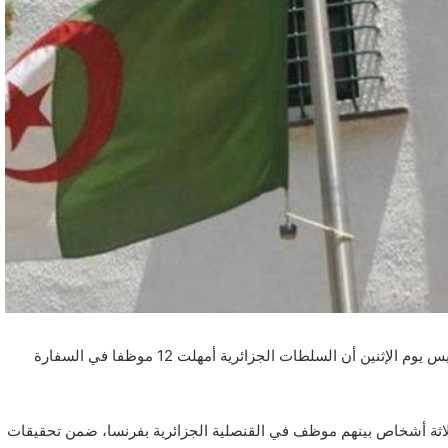
في تصعيد دبلوماسي جديد يُهدد العلاقات الفرنسية الجزائرية، أعلنت باريس يوم الإثنين أن السلطات الجزائرية أمهلت 12 موظفا في السفارة
لثلاثة أشخاص بينهم موظف في القنصلية الجزائرية بفرنسا، ضمن تحقيقات