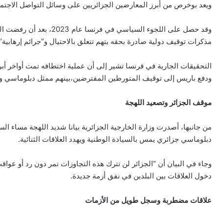
ويعد بوخرص من أبرز المعارضين الجزائريين على وسائل التواصل الاجتماع
مذكرات توقيف دولية صادرة بحقه بتهم تتعلق بالاحتيال و”جرائم إرهابية
ودفع باريس إلى توقيف المتورطين المفترضين،بينهم ممثل دبلوماسي وهو م
موقف الجزائر وتصعيد اللهجة
من جانبها، أصدرت وزارة الخارجية الجزائرية بيانا شديد اللهجة مساء ال
دبلوماسي جزائري يمس بالسيادة الوطنية ويهدد العلاقات الثنائية.
وجاء في البيان أن “الجزائر لن تترك هذه التجاوزات تمر دون رد أو ع
دخول العلاقات بين البلدين في نفق أزمة جديدة.
علاقات مضطربة وسجل طويل من الأزمات