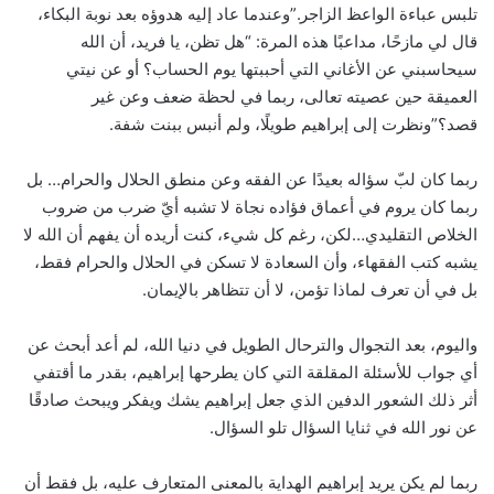
تلبس عباءة الواعظ الزاجر.”وعندما عاد إليه هدوؤه بعد نوبة البكاء،
قال لي مازحًا، مداعبًا هذه المرة: “هل تظن، يا فريد، أن الله
سيحاسبني عن الأغاني التي أحببتها يوم الحساب؟ أو عن نيتي
العميقة حين عصيته تعالى، ربما في لحظة ضعف وعن غير
قصد؟”ونظرت إلى إبراهيم طويلًا، ولم أنبس ببنت شفة.
ربما كان لبّ سؤاله بعيدًا عن الفقه وعن منطق الحلال والحرام… بل
ربما كان يروم في أعماق فؤاده نجاة لا تشبه أيّ ضرب من ضروب
الخلاص التقليدي…لكن، رغم كل شيء، كنت أريده أن يفهم أن الله لا
يشبه كتب الفقهاء، وأن السعادة لا تسكن في الحلال والحرام فقط،
بل في أن تعرف لماذا تؤمن، لا أن تتظاهر بالإيمان.
واليوم، بعد التجوال والترحال الطويل في دنيا الله، لم أعد أبحث عن
أي جواب للأسئلة المقلقة التي كان يطرحها إبراهيم، بقدر ما أقتفي
أثر ذلك الشعور الدفين الذي جعل إبراهيم يشك ويفكر ويبحث صادقًا
عن نور الله في ثنايا السؤال تلو السؤال.
ربما لم يكن يريد إبراهيم الهداية بالمعنى المتعارف عليه، بل فقط أن