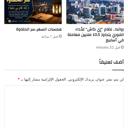
رواندا.. نظام “إي كاش” للأداء
همسات السهر..سر الحفاوة
الفوري يتجاوز 10.5 ملايين معاملة
قبل 1 ساعة
في أسابيع
قبل 32 minutes
أضف تعليقاً
لن يتم نشر عنوان بريدك الإلكتروني.
الحقول الإلزامية مشار إليها بـ
*
ا
ل
ت
ع
ل