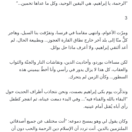
“الرحمة، يا إبراهيم، هي اليقين الوحيد، وكل ما عداها تخمين…”
3
ومرّت الأعوام، وانتهى مقامنا في فرنسا، وتفرّقت بنا السبل، وهاجر
كلٌّ منّا إلى بلد آخر خارج نطاق القارة العجوز… وبطبيعة الحال، لم
أعد ألتقي إبراهيم، ولا أعرف ماذا حل بوائل.
لكن مساءات بوردو، وأحاديث الدين، ونقاشات النار والجنّة والثواب
والعقاب، كل هذا لا يزال يدور في رأسي وأنا أخطّ بيميني هذه
السطور… وكأن الزمن لم يتحرك.
وتذكّرت يوم بكى إبراهيم بصمت، ونحن نتجاذب أطراف الحديث حول
“البقاء بالله والفناء فيه”… وفي البدء دمعت عيناه، ثم انفجر كطفل
رأى أباه يُقتل أمام عينيه.
وكان يقول لي وهو يمسح دموعه: “أنت مختلف عن جميع أصدقائي
الملتزمين بالدين. أنت تردد أن الإسلام دين الرحمة والحب دون أن