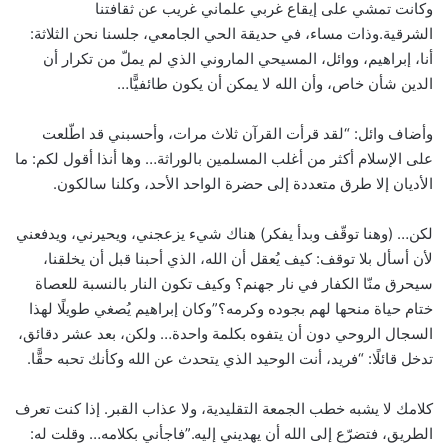
وكانت تمشي على إيقاع غربي علماني غريب عن ثقافتنا
الشرقية.وذات مساء، في حديقة الحي الجامعي، جلسنا نحن الثلاثة:
أنا، إبراهيم، ووائل، المسيحي الماروني الذي لم يملّ من تكرار أن
الدين شأن خاص، وأن الله لا يمكن أن يكون طائفيًّا…
وأضاف وائل: “لقد قرأت القرآن ثلاث مرات، وأحسبني قد اطّلعت
على الإسلام أكثر من أغلب المسلمين بالوراثة… وها أنذا أقول لكم: ما
الأديان إلا طرق متعددة إلى حضرة الواحد الأحد، وكلنا سالكون.
لكن… (وهنا توقّف وبدأ يفكر) هناك شيء يزعجني، ويحيرني، ويدفعني
لأن أسأل بلا توقف: كيف يُعقل أن الله، الذي أحبنا قبل أن يخلقنا،
سيحرق منّا الكفار في نار جهنم؟ وكيف تكون النار بالنسبة للعصاة
ختام حياة منحها لهم بجوده وكرمه؟”وكان إبراهيم يُصغي طويلًا لهذا
السجال الروحي دون أن يتفوه بكلمة واحدة… ولكن، بعد عشر دقائق،
تدخل قائلًا: “فريد، أنت الوحيد الذي يتحدث عن الله وكأنك تحبه حقًّا.
كلامك لا يشبه خطب الجمعة التقليدية، ولا عذاب القبر. إذا كنت تعرف
الطريق، فتضرّع إلى الله أن يهديني إليه.”فاجأني بكلامه… وقلت له: