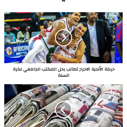
حركة
الأندية
الاحرار
تطالب
بحل
المكتب
الجامعي
لكرة
السلة
حركة الأندية الاحرار تطالب بحل المكتب الجامعي لكرة
السلة
أبرز
عناوين
الصحف
الوطنية
الصادرة
اليوم
الخميس