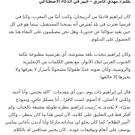
بقلم:د.مهدي عامري – خبير في الذكاء الاصطناعي
كان إبراهيم قادمًا من أذربيجان، وكنت آتيًا من المغرب، وكنا في
فرنسا نغترب في بلد يُفترض أنه يمنحنا المستقبل، بينما هو في كل
حين يعيد سؤالنا عن جذورنا، وهل نحن مصمِّمون على البقاء هنا بعد
الحصول على الدبلوم.
وكان إبراهيم يتحدث بلغة مشوشة، أي بفرنسية مطبوعة بلكنة
الجنوب الغربي لبلاد الأنوار، مع بعض الكلمات من الإنجليزية
والروسية، وكان صوته عذبًا طفوليًا مشحونًا بأسرار لا يعرفها ولا
يخبرها إلا خالقها.
قال لي إبراهيم ذات يوم، دون أي مقدمات: “الله يحبني، وأنا أحبه.
ولكني لا أصلي، لا أصوم. لست كافرًا… أنا مسلمٌ عاصٍ، ونموذج
سيّء، لا يُقتدى به.”رميت إبراهيم بنظرة طويلة مشبعة بالحنان، ولم
أفكر قط في التعليق على كلامه، لأن ليس هذا ما كان ينتظر… وكان
“أمير الظلام” كما كان يحلو لي مناداته مازحًا وأنا أدندن بأغاني سامي
يوسف على أنغام وتوقيعات عوده…كان يختبر صداقتي له بالكلام