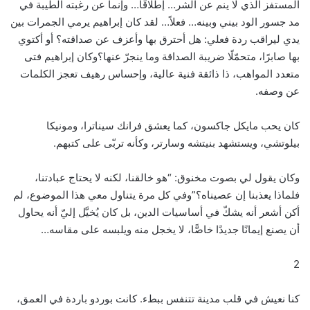
المستفز الذي لا ينم عن الشر… إطلاقًا… وإنما عن رغبته الطيبة في
مد جسور الود بيني وبينه… فعلاً… لقد كان إبراهيم يرمي الجمرات بين
يدي ليراقب ردة فعلي: هل أحترق بها وأعزف عن صداقته؟ أو أكتوي
بها صابرًا، متحمّلًا ضريبة الصداقة وما ينجرّ عنها؟وكان إبراهيم فتى
متعدد المواهب، ذا ذائقة فنية عالية، وإحساس رهيف تعجز الكلمات
عن وصفه.
كان يحب مايكل جاكسون، كما يعشق فرانك سيناترا، ومونيكا
بيلوتشي، ويستشهد بنيتشه وسارتر، وكأنه تربّى على كتبهم.
وكان يقول لي بصوت مخنوق: “هو خالقنا، لكنه لا يحتاج عبادتنا،
فلماذا يعذبنا إن عصيناه؟”وفي كل مرة يتناول معي هذا الموضوع، لم
أكن أشعر أنه يشكّ في أساسيات الدين، بل كان يُخيَّل إليّ أنه يحاول
أن يصنع إيمانًا جديدًا خاصًّا، لا يخجل منه ويلبسه على مقاسه…
2
كنا نعيش في قلب مدينة تتنفس ببطء. كانت بوردو باردة في العمق،