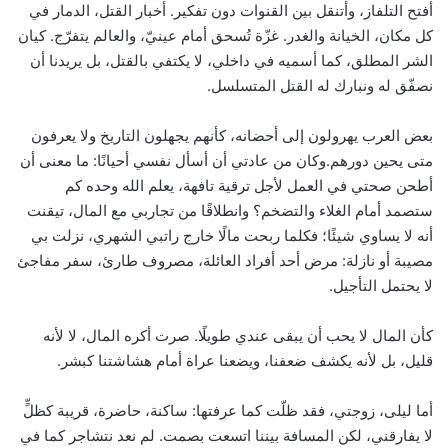
أفتح التلفاز، وأتنقل بين القنوات دون تفكير. أخبار القتل، الدمار في
كل مكان، الخيانة والغدر. غزّة تُسحق أمام عينيّ، والعالم يتفرّج. كيان
الشر المطلق، كما أسميه في داخلي، لا يكتفي بالقتل، بل يريدنا أن
نصفّق له ونبارك له القتل المتسلسل.
بعض العرب يهرولون إلى أحضانه، كأنهم يجهلون التاريخ ولا يعرفون
متى يحين دورهم.وكان من عادتي أن أسأل نفسي أحيانًا: ما معنى أن
أطحن صحتي في العمل لأجل ترقية تافهة، يعلم الله وحده كم
ستصمد أمام الغلاء والتضخم؟ وانطلاقًا من تجاربي مع المال، تيقنت
أنه لا يساوي شيئًا؛ فكلما ربحت مالًا خارج راتبي الشهري، نزلت بي
مصيبة أو نازلة: مرض أحد أفراد العائلة، مصروف طارئ، سفر مفاجئ
لا يحتمل التأجيل.
كأن المال لا يحب أن يبقى عندي طويلًا. صرت أكره المال، لا لأنه
قليل، بل لأنه يكشف ضعفنا، ويضعنا عراة أمام هشاشتنا كبشر.
أما ليلى، زوجتي، فقد ظلّت كما عرفتها: ساكنة، حاضرة، قريبة كظلٍّ
لا يفارقني، لكن المسافة بيننا اتسعت بصمت. لم نعد نتشاجر كما في