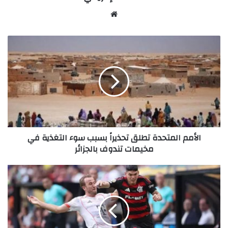
Website
الأمم
المتحدة
تطلق
تحذيراً
بسبب
سوء
التغذية
في
مخيمات
الأمم المتحدة تطلق تحذيراً بسبب سوء التغذية في
تندوف
مخيمات تندوف بالجزائر
بالجزائر
بايرن
يتأهل
لربع
نهائي
مونديال
الأندية