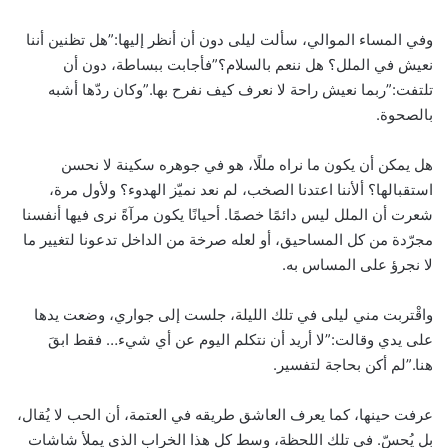
وفي المساء الموالي، سألت ليلى دون أن أنظر إليها:”هل تظنين أننا
نعيش في الملل؟ هل ننعم بالسلام؟”فأجابت ببساطة، دون أن
تلتفت:”ربما نعيش راحة لا نعرف كيف نفرح بها.”وكان ردّها أشبه
بالصحوة.
هل يمكن أن يكون ما نراه مللًا، هو في جوهره سكينة لا نحسن
استقبالها؟ ألأننا اعتدنا الصخب، لم نعد نميّز الهدوء؟ ولأول مرة،
شعرت أن الملل ليس دائمًا خصمًا. أحيانًا يكون مرآةً نرى فيها أنفسنا
مجرّدة من كل المساحيق، أو لعله صرخة من الداخل تدعونا لتغيير ما
لا نجرؤ على المساس به.
واقْتربت مني ليلى في تلك الليلة، جلست إلى جواري، وضعت يدها
على يدي وقالت:”لا أريد أن نتكلم اليوم عن أي شيء… فقط ابقَ
هنا.”لم أكن بحاجة لتفسير.
عرفت حينها، كما يعرف العاشق طريقه في العتمة، أن الحب لا يُقال،
بل يُحسّ. في تلك اللحظة، وسط كل هذا الخراب الذي يملأ شاشات