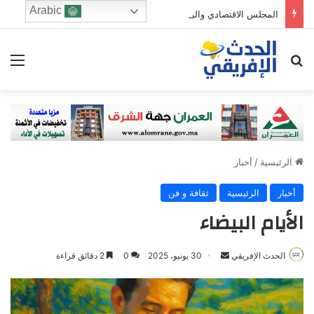
Arabic
المجلس الاقتصادي والرشد الرقمي: من يحرس الطفولة في زمن الخوارزميات؟
ابحث عن
الق
الرئيسية
/
أخبار
أخبار
الرئيسية
ثقافة و فن
الأيام البيضاء
Send
الحدث الإفريقي
30 يونيو، 2025
0
2 دقائق قراءة
an
email