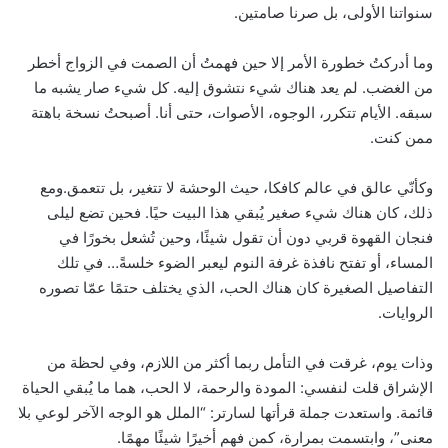
سنواتنا الأولى، بل صرنا صامتين.
وما أدركتُ خطورة الأمر إلا حين فهمتُ أن الصمت في الزواج أخطر
من الغضب. لم يعد هناك شيء نتشوق إليه. كل شيء صار يشبه ما
سبقه. الأيام تتكرر، الوجوه، الأصوات، حتى أنا. أصبحتُ نسخة باهتة
ممن كنت.
وكأنّي عالق في عالم كافكا، حيث الوحشة لا تتغير، بل تتعمق.ومع
ذلك، كان هناك شيء صغير يُبقي هذا البيت حيًا. فحين تضع ليلى
فنجان القهوة قربي دون أن تقول شيئًا، وحين تُشعل بخورًا في
المساء، أو تفتح نافذة غرفة النوم ليعبر الضوء خلسةً… في تلك
التفاصيل الصغيرة كان هناك الحب، الذي يختلف حتمًا عمّا تصوره
الروايات.
وذات يوم، غرقت في التأمل ربما أكثر من اللازم، وفي لحظة من
الإشراق قلت لنفسي: المودة والرحمة، لا الحب، هما ما يُبقي الحياة
قائمة. واستعدت جملة قرأتها لسارتر: “الملل هو الوجه الآخر لوعي بلا
معنى”، وابتسمت بمرارة، كمن فهم أخيرًا شيئًا مهمًا.