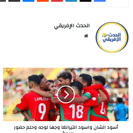
الحدث الإفريقي
Website
أسود
الشان
واسود
التيرانغا
وجها
لوجه
وحلم
حضور
النهائي
أسود الشان واسود التيرانغا وجها لوجه وحلم حضور