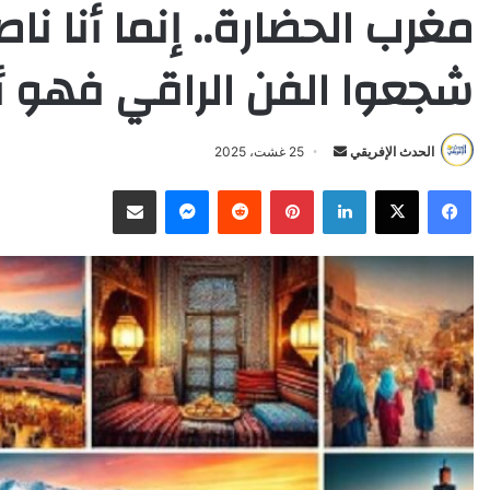
مغرب الحضارة.. إنما أنا نا
شجعوا الفن الراقي فهو أي
Send
الحدث الإفريقي
25 غشت، 2025
an
X
Facebook
LinkedIn
Pinterest
Reddit
Messenger
انشر عبر البريد الإلكتروني
email