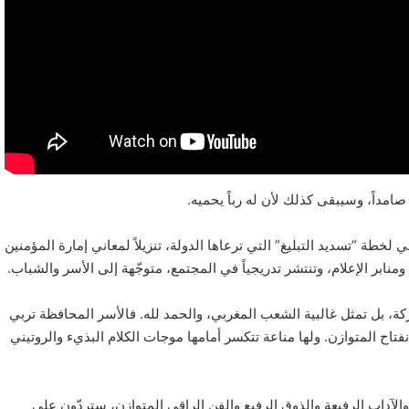
مداً، وسيبقى كذلك لأن له رباً يحميه.
لخطة “تسديد التبليغ” التي ترعاها الدولة، تنزيلاً لمعاني إمارة المؤمنين
منابر الإعلام، وتنتشر تدريجياً في المجتمع، متوجّهة إلى الأسر والشباب.
كة، بل تمثل غالبية الشعب المغربي، والحمد لله. فالأسر المحافظة تربي
انفتاح المتوازن. ولها مناعة تتكسر أمامها موجات الكلام البذيء والروتيني
والآداب الرفيعة والذوق الرفيع والفن الراقي المتوازن، ستردّون على