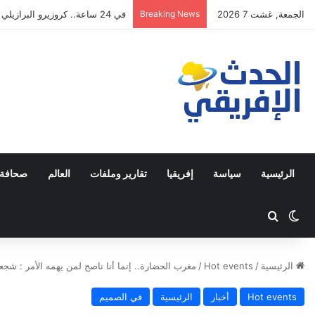
الجمعة, غشت 7 2026
Breaking News
في 24 ساعة.. كروزيرو البرازيلي يستعير 3 لاعبين من الدوري السعودي في صفقة غير مسبوقة
الرئيسية
سياسة
إفريقيا
تقارير وملفات
العالم
صحافة 
Switch skin
ابحث عن
الرئيسية
/
Hot events
/
مغرب الحضارة.. إنما أنا ناصح لمن يهمه الأمر : شجع
Hot events
أخبار
الرئيسية
في الصميم