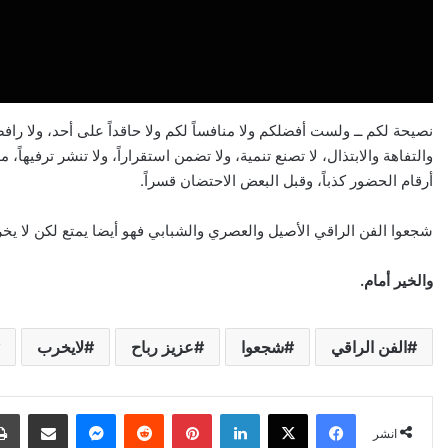
نصيحة لكم ــ ولست أفضلكم ولا منافساً لكم ولا حاقداً على أحد، ولا رافض
والتفاهة والابتذال، لا تصنع تنمية، ولا تضمن استقراراً، ولا تنشر ترفيها
أرقام الحضور كذباً، وقبل البعض الاحتضان قسراً.
شجعوا الفن الراقي الأصيل والعصري والشبابي فهو أيضا يمتع لكن لا يخ
والخير أمام.
الفن الراقي
شجعوا
عزيز رباح
لايخرب
X
Facebook
LinkedIn
Pinterest
Reddit
Messenger
انشر عبر البري
انشر