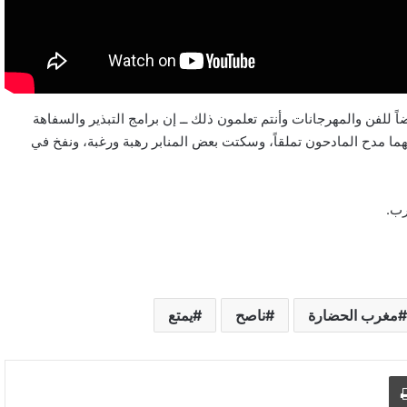
اً للفن والمهرجانات وأنتم تعلمون ذلك ــ إن برامج التبذير والسفاهة
ً، مهما مدح المادحون تملقاً، وسكتت بعض المنابر رهبة ورغبة، ونفخ في
رب.
مغرب الحضارة
ناصح
يمتع
د الإلكتروني
اطبع