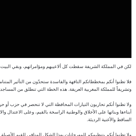
لكن في المملكة الشريفة سقطت كل ألاعيبهم ومؤامراتهم، وبقي البيت صا
فلا تظنوا أنكم بمخططاتكم التافهة والفاسدة ستحدّون من التأثير المتنامي 
وتشريفاً للمملكة المغربية العريقة. هذه الخطة التي تنطلق من المساجد و
ولا تظنوا أنكم تحاربون التيارات المحافظة التي لا تنحصر في حزب أو حر
أبناءها وبناتها على الأخلاق والوطنية الراسخة بالقيم، وعلى الاعتدال وال
الساقط والأغنية الرديئة.
ولا تظنوا أنكم بتنظيمكم للمهرجانات بهذا الشكل المنافي للقيم الأصيلة 