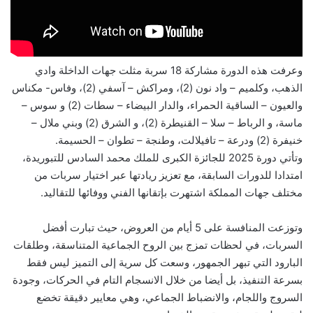
وعرفت هذه الدورة مشاركة 18 سربة مثلت جهات الداخلة وادي
الذهب، وكلميم – واد نون (2)، ومراكش – آسفي (2)، وفاس- مكناس
والعيون – الساقية الحمراء، والدار البيضاء – سطات (2) و سوس –
ماسة، و الرباط – سلا – القنيطرة (2)، و الشرق (2) وبني ملال –
خنيفرة (2) ودرعة – تافيلالت، وطنجة – تطوان – الحسيمة.
وتأتي دورة 2025 للجائزة الكبرى للملك محمد السادس للتبوريدة،
امتدادا للدورات السابقة، مع تعزيز ريادتها عبر اختيار سربات من
مختلف جهات المملكة اشتهرت بإتقانها الفني ووفائها للتقاليد.
وتوزعت المنافسة على 5 أيام من العروض، حيث تبارت أفضل
السربات، في لحظات تمزج بين الروح الجماعية المتناسقة، وطلقات
البارود التي تبهر الجمهور، وسعت كل سرية إلى التميز ليس فقط
بسرعة التنفيذ، بل أيضا من خلال الانسجام التام في الحركات، وجودة
السروج واللجام، والانضباط الجماعي، وهي معايير دقيقة تخضع