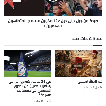
z
(
المخربين
منهم
صرخة من جيل xإلى جيل z ( المخربين منهم و المتظاهرين
و
السلميين )
المتظاهرين
السلميين
)
مقالات ذات صلة
غدر الجزائر لاينسى
في 24 ساعة.. كروزيرو البرازيلي
يستعير 3 لاعبين من الدوري
قبل 7 ساعات
السعودي في صفقة غير
مسبوقة
قبل 8 ساعات