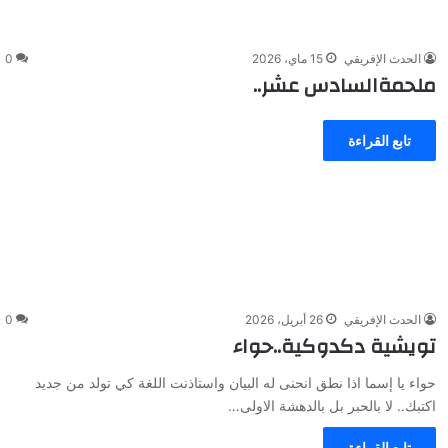
الحدث الإفريقي
15 ماي، 2026
0
ملحمةالسادس عشر..
تابع القراءة
الحدث الإفريقي
26 أبريل، 2026
0
تويشية دكدوكية..حواء
حواء يا إسما اذا نطق انحنى له البيان واستاذنت اللغة كي تولد من جديد
اكتبك.. لا بالحبر بل بالدهشة الاولى…
تابع القراءة