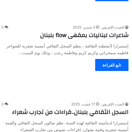
الحدث الإفريقي
3 شتنبر، 2025
0
شاعرات لبنانيات بمقهى flow بلبنان
إستمرارا لأنشطته الثقافية ، ينظم السجل الثقافي أمسية شعرية للشواعر
فاطمة سمحراني وكريم كريم وفاطمة رجب ، وذلك يوم السبت…
تابع القراءة
الحدث الإفريقي
17 غشت، 2025
0
السجل الثقافي بلبنان..قراءات من تجارب شعراء
إستمرارا لديناميته الثقافية لهذه السنة ،نظم صالون السجل الثقافي والفنية
أمسية شعرية وفنية بعنوان: (قراءات نصوص من تجارب الشعراء