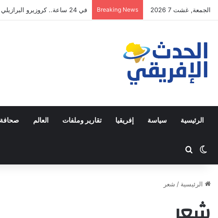
الجمعة, غشت 7 2026
Breaking News
في 24 ساعة.. كروزيرو البرازيلي يستعير 3 لاعبين من الدوري السعودي في صفقة غير مسبوقة
الرئيسية
سياسة
إفريقيا
تقارير وملفات
العالم
صحافة 
Switch skin
ابحث عن
الرئيسية
/
شعر
شعر