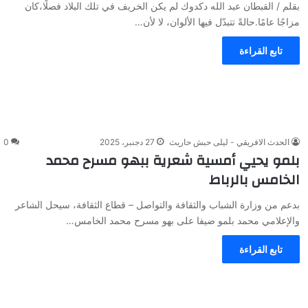
بقلم / القبطان عبد الله دكدوك لم يكن الخريف في تلك البلاد فصلًا،كان
مزاجًا عامًا.حالةً تتبدّل فيها الألوان، لا لأن…
تابع القراءة
الحدث الافريقي - ليلى حبش حاريث
27 دجنبر، 2025
0
بلمو يحيي أمسية شعرية ببهو مسرح محمد
الخامس بالرباط
بدعم من وزارة الشباب والثقافة والتواصل – قطاع الثقافة، سيحل الشاعر
والإعلامي محمد بلمو ضيفا على بهو مسرح محمد الخامس…
تابع القراءة