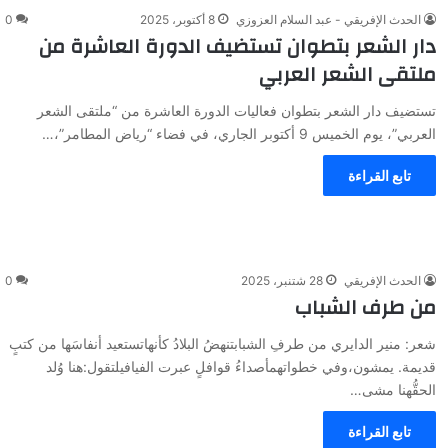
الحدث الإفريقي - عبد السلام العزوزي
8 أكتوبر، 2025
0
دار الشعر بتطوان تستضيف الدورة العاشرة من
ملتقى الشعر العربي
تستضيف دار الشعر بتطوان فعاليات الدورة العاشرة من “ملتقى الشعر
العربي”، يوم الخميس 9 أكتوبر الجاري، في فضاء “رياض المطامر”،…
تابع القراءة
الحدث الإفريقي
28 شتنبر، 2025
0
من طرف الشباب
شعر: منير الدايري من طرفِ الشبابتنهضُ البلادُ كأنهاتستعيد أنفاسَها من كتبٍ
قديمة. يمشون،وفي خطواتهمأصداءُ قوافلٍ عبرت الفيافيلتقول:هنا وُلد
الحقُّهنا مشى…
تابع القراءة