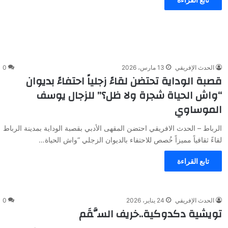
الحدث الإفريقي
13 مارس، 2026
0
قصبة الوداية تحتضن لقاءً زجلياً احتفاءً بديوان
“واش الحياة شجرة ولا ظل؟” للزجال يوسف
الموساوي
الرباط – الحدث الافريقي احتضن المقهى الأدبي بقصبة الوداية بمدينة الرباط
لقاءً ثقافياً مميزاً خُصص للاحتفاء بالديوان الزجلي “واش الحياة…
تابع القراءة
الحدث الإفريقي
24 يناير، 2026
0
تويشية دكدوكية..خريف السَّقَم