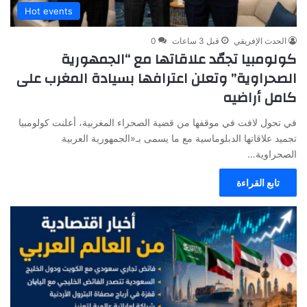
Hot events
الحدث الإفريقي
قبل 3 ساعات
0
كولومبيا تجمّد علاقاتها مع “الجمهورية
الصحراوية” وتعلن اعترافها بسيادة المغرب على
كامل أراضيه
في تحول لافت في موقفها من قضية الصحراء المغربية، أعلنت كولومبيا
تجميد علاقاتها الدبلوماسية مع ما يسمى بـ«الجمهورية العربية
الصحراوية…
تابع القراءة