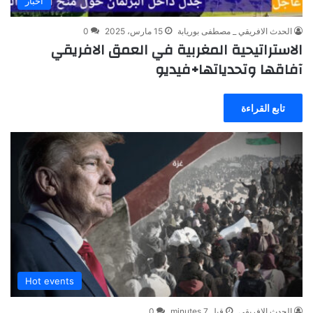
أخبار
الحدث الافريقي _ مصطفى بوريابة
15 مارس، 2025
0
الاستراتيحية المغربية في العمق الافريقي
آفاقها وتحدياتها+فيديو
تابع القراءة
Hot events
الحدث الإفريقي
قبل 7 minutes
0