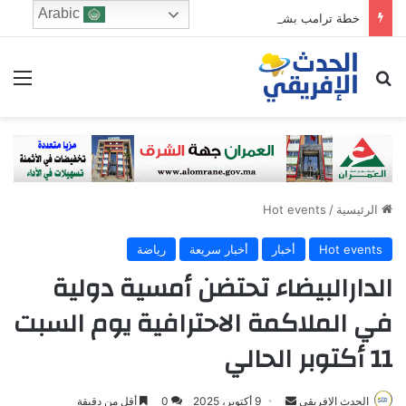
Arabic
خطة ترامب بشأن غزة تضع نتانياهو أمام معادلة سياسية معقدة قبيل الانتخابات
ابحث عن
الق
الرئيسية
/
Hot events
Hot events
أخبار
أخبار سريعة
رياضة
الدارالبيضاء تحتضن أمسية دولية
في الملاكمة الاحترافية يوم السبت
11 أكتوبر الحالي
Send
الحدث الإفريقي
9 أكتوبر، 2025
0
أقل من دقيقة