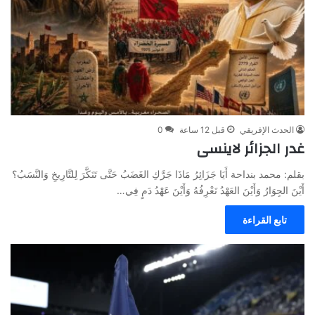
الحدث الإفريقي
قبل 12 ساعة
0
غدر الجزائر لاينسى
بقلم: محمد بنداحة أَيَا جَزَائِرُ مَاذَا جَرَّكِ الغَضَبُ حَتَّى تَنَكَّرَ لِلتَّارِيخِ وَالنَّسَبُ؟
أَيْنَ الجِوَارُ وَأَيْنَ العَهْدُ نَعْرِفُهُ وَأَيْنَ عَهْدُ دَمٍ فِي…
تابع القراءة