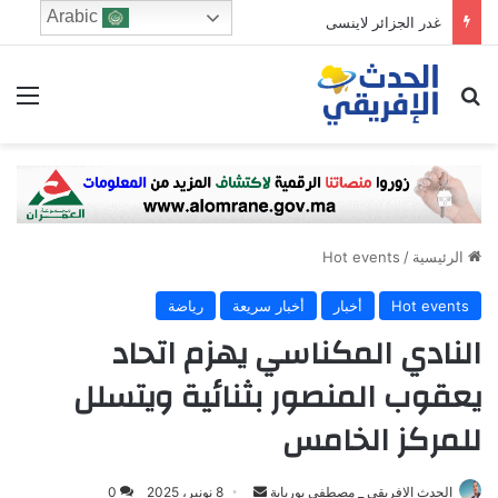
Arabic
في 24 ساعة.. كروزيرو البرازيلي يستعير 3 لاعبين من الدوري السعودي في صفقة غير مسبوقة
ابحث عن
الق
الرئيسية
/
Hot events
Hot events
أخبار
أخبار سريعة
رياضة
النادي المكناسي يهزم اتحاد
يعقوب المنصور بثنائية ويتسلل
للمركز الخامس
Send
الحدث الافريقي _ مصطفى بوريابة
8 نونبر، 2025
0