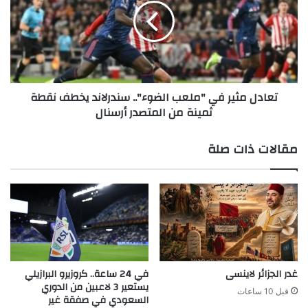
"ملعب
الضوء"..
سندرلاند
يخطف
نقطة
ثمينة
تعادل مثير في "ملعب الضوء".. سندرلاند يخطف نقطة
من
ثمينة من المتصدر أرسنال
المتصدر
أرسنال
مقالات ذات صلة
غدر الجزائر لاينسى
في 24 ساعة.. كروزيرو البرازيلي
يستعير 3 لاعبين من الدوري
قبل 10 ساعات
السعودي في صفقة غير