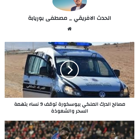
الحدث الافريقي _ مصطفى بوريابة
Website
مصالح
الدرك
الملكي
ببوسكورة
توقف
9
نساء
بتهمة
السحر
مصالح الدرك الملكي ببوسكورة توقف 9 نساء بتهمة
والشعوذة
السحر والشعوذة
تعادل
مثير
في