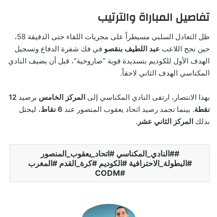
تفاصيل المباراة والترتيب
ظل التعادل السلبي مسيطراً على مجريات اللقاء حتى الدقيقة 58،
حين نجح اللاعب
عبد اللطيف بنقصو
في فك شفرة الدفاع وتسجيل
الهدف الأول للكوديم بتسديدة قوية “صاروخية”، قبل أن يضيف النادي
المكناسي الهدف الثاني لاحقاً.
بهذا الانتصار، ارتقى النادي المكناسي إلى
المركز الخامس
برصيد
12
نقطة
. بينما تجمد رصيد اتحاد يعقوب المنصور عند
6 نقاط
، ليحتل
بذلك
المركز الثاني عشر
.
#النادي_المكناسي #اتحاد_يعقوب_المنصور
#البطولة_الاحترافية #الكوديم #كرة_القدم #المغرب
#CODM