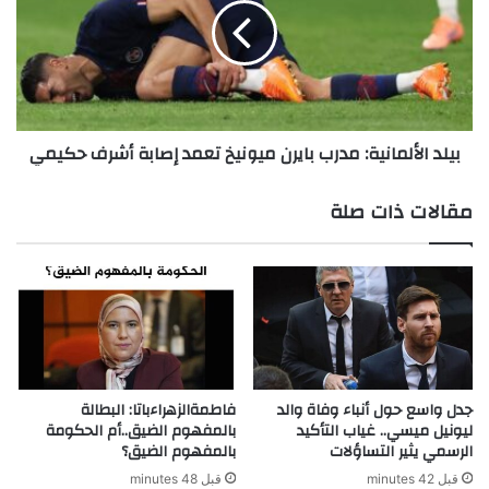
بايرن
ميونيخ
تعمد
إصابة
أشرف
حكيمي
بيلد الألمانية: مدرب بايرن ميونيخ تعمد إصابة أشرف حكيمي
مقالات ذات صلة
جدل واسع حول أنباء وفاة والد
فاطمةالزهراءباتا: البطالة
ليونيل ميسي.. غياب التأكيد
بالمفهوم الضيق..أم الحكومة
الرسمي يثير التساؤلات
بالمفهوم الضيق؟
قبل 42 minutes
قبل 48 minutes