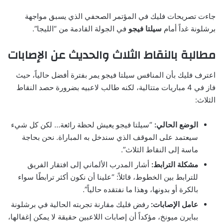
جاءت تصريحات فليك في المؤتمر الصحفي الذي يسبق مواجهة
برشلونة غداً أمام
سيلتا فيجو
في الجولة القادمة من “الليجا”.
مطالبة بالنقاط الثلاث والحديث عن الإصابات
اعترف فليك بأن المنافس سيلتا فيجو يمر بفترة أفضل حالياً، حيث
فاز في 4 مباريات متتالية، لكنه طالب لاعبيه بضرورة حصد النقاط
الثلاث:
الوضع الحالي:
“سيلتا فيجو يعيش لحظة رائعة… لكن كل شيء
سيعتمد على الموقف الذي سندخل به المباراة. نحن بحاجة
ماسة إلى النقاط الثلاث”.
مشكلة الترابط:
أشار المدرب الألماني إلى افتقار الفريق
للترابط بين الخطوط، قائلاً: “علينا أن نكون أكثر ترابطًا سواء
بالكرة أو بدونها، وهذا ما نفتقده حالياً”.
عامل الإصابات:
رفض فليك مقارنة تجربته الحالية في برشلونة
ببايرن ميونخ، مؤكداً أن إصابات اللاعبين حقيقة لا يمكن إغفالها،