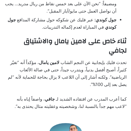
ومضيفاً: “نحن الآن على بعد خمس نقاط من ريال مدريد… يجب
أن نواصل العمل حتى مايو/آيار المقبل”.
جول كوندي:
عبر فليك عن شكوكه حول مشاركة المدافع
جول
كوندي
في المباراة لعدم إكماله التدريبات.
ثناء خاص على لامين يامال والاشتياق
لجافي
تحدث فليك بإيجابية عن النجم الشاب
لامين يامال
، مؤكداً أنه “تغيّر
كثيراً، أصبح أفضل بدنياً، ويتدرب جيداً، حتى في صالة الألعاب
الرياضية”. ولكنه أشار إلى أن اللاعب لا يزال بحاجة للحماية لأنه “لم
يصل بعد إلى 100%”.
كما أعرب المدرب عن افتقاده الشديد لـ
جافي
، واصفاً إياه بأنه
“لاعب مهم جداً بالنسبة لنا، وشخصيته وعقليته مثال يحتذى به”.