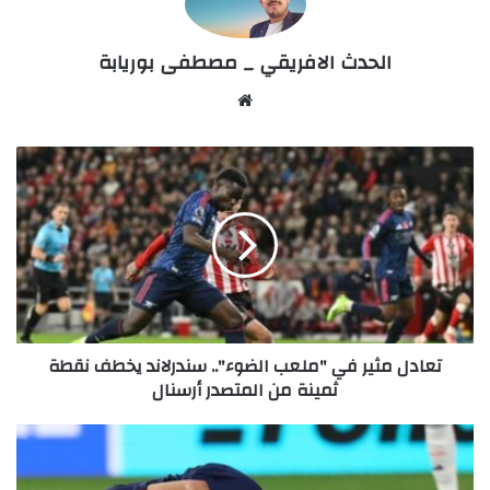
الحدث الافريقي _ مصطفى بوريابة
Website
تعادل
مثير
في
"ملعب
الضوء"..
سندرلاند
يخطف
نقطة
ثمينة
تعادل مثير في "ملعب الضوء".. سندرلاند يخطف نقطة
من
ثمينة من المتصدر أرسنال
المتصدر
أرسنال
بيلد
الألمانية:
مدرب