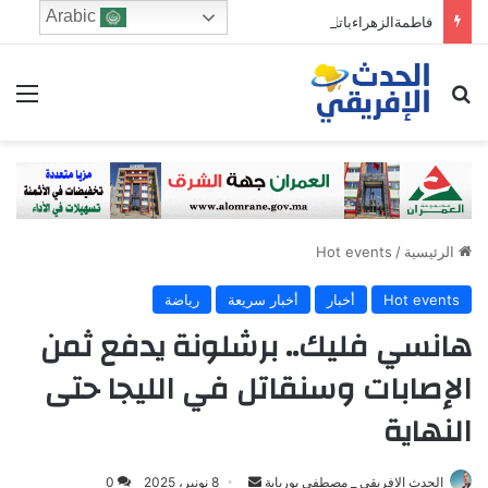
Arabic
فاطمةالزهراءباتا: البطالة بالمفهوم الضيق..أم الحكومة بالمفهوم الضيق؟
ابحث عن
الق
الرئيسية
/
Hot events
Hot events
أخبار
أخبار سريعة
رياضة
هانسي فليك.. برشلونة يدفع ثمن
الإصابات وسنقاتل في الليجا حتى
النهاية
Send
الحدث الافريقي _ مصطفى بوريابة
8 نونبر، 2025
0