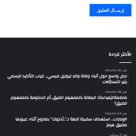
الأكثر قراءة
قبل 42 minutes
جدل واسع حول أنباء وفاة والد ليونيل ميسي.. غياب التأكيد الرسمي
يثير التساؤلات
قبل 48 minutes
فاطمةالزهراءباتا: البطالة بالمفهوم الضيق..أم الحكومة بالمفهوم
الضيق؟
قبل 54 minutes
الإمارات.. استهداف سفينة تابعة لـ”ـأدنوك” بصاروخ أثناء عبورها
مضيق هرمز
قبل 3 ساعات