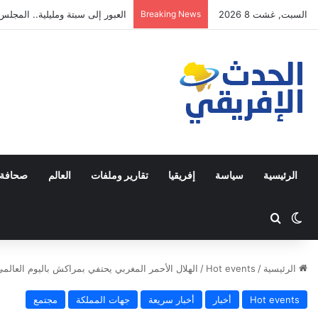
السبت, غشت 8 2026
Breaking News
مصطفى لخصم يتجه للترشح في دا
الرئيسية
سياسة
إفريقيا
تقارير وملفات
العالم
صحافة 
Switch skin
ابحث عن
الرئيسية
/
Hot events
/
الهلال الأحمر المغربي يحتفي بمراكش باليوم العالم
Hot events
أخبار
أخبار سريعة
جهات المملكة
مجتمع