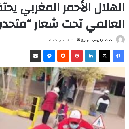
الهلال الأحمر المغربي يح
العالمي تحت شعار “متحدو
Send
الحدث الإفريقي - و.م.ع
10 ماي، 2026
an
X
Facebook
LinkedIn
Pinterest
Reddit
Messenger
انشر عبر البريد الإلكتروني
email