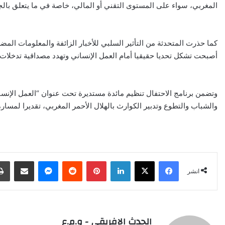
المغربي، سواء على المستوى التقني أو المالي، خاصة في ما يتعلق بالجه
كما حذرت المتحدثة من التأثير السلبي للأخبار الزائفة والمعلومات الم
أصبحت تشكل تحديا حقيقيا أمام العمل الإنساني وتهدد مصداقية تدخلات 
وتضمن برنامج الاحتفال تنظيم مائدة مستديرة تحت عنوان “العمل الإنس
والشباب والتطوع وتدبير الكوارث بالهلال الأحمر المغربي، تقديرا لمسا
X
Facebook
LinkedIn
Pinterest
Reddit
Messenger
انشر عبر البري
انشر
الحدث الإفريقي - و.م.ع