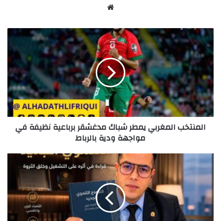
Website
المنتخب
المغربي
يمطر
شباك
مدغشقر
برباعية
نظيفة
في
مواجهة
المنتخب المغربي يمطر شباك مدغشقر برباعية نظيفة في
ودية
مواجهة ودية بالرباط
بالرباط
النموذج
التنموي
الجديد
بين
طموح
الإصلاح
وتحديات