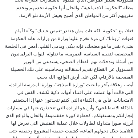
مظلة “الحكومة الاجتماعية”، والحال أنها حكومة تخدمهم وتخدم
مقربيهم أكثر من المواطن الذي أصبح يعيش الأزمة تلو الازمة.
فعلا، مع “حكومة الكفاءات مش هتقدر تغمض عينيك” وكأننا أمام
قنوات “روتانا”. كل مرة تخرج علينا وزارة من وزارات هاته الحكومة
بشيء بقدر ما هو مضحك، فإنه يبكي ويدمي القلب. أمس في الجلسة
المخصصة لتقييم السياسة العمومية، ما تداوله النواب البرلمانيون
من أسئلة وتدخلات تهم القطاع الصحي، يستدعي من الوزير
المسؤول عن القطاع تقديم استقالته ومحاسبته على تلك الحصيلة
المضخمة بالأرقام، لكن على أرض الواقع، الله يجيب.
أيضا، وعلاقة بآخر ما غنت “وزارة النمذجة”، وزارة المدرسة الرائدة،
التي قالت أنها عملت على اقتناء أدوات ذكية لكشف الغش في
الامتحانات. فأين هي الكفاءة التي كنتم تتحدثون عنها إذا استعنتم
بالذكاء الاصطناعي؟ وأين هو الرائدة التي تتحدثون عنها في مسارات
إنجازاتكم ومستقبلكم، كخطوة كبيرة حققتموها، والحال والواقع الذي
أبرزته صورا متداولة لطاولات خلال عملية التفتيش التي تعرض لها
التلاميذ خلال دخولهم القاعة، كشفت حقيقة المشروع وحقيقة حتى