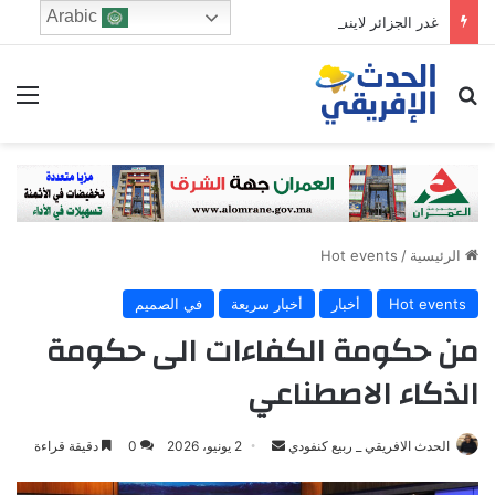
Arabic
غدر الجزائر لاينسى
ابحث عن
الق
الرئيسية
/
Hot events
Hot events
أخبار
أخبار سريعة
في الصميم
من حكومة الكفاءات الى حكومة
الذكاء الاصطناعي
Send
الحدث الافريقي _ ربيع كنفودي
2 يونيو، 2026
0
دقيقة قراءة
an