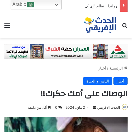
Arabic
رواندا.. نظام “إي كاش” للأداء الفوري يتجاوز 10.5 ملايين معاملة في أسابيع
ابحث عن
الق
الرئيسية
/
أخبار
أخبار
الناس و الحياة
الوصاك على أمك حكرك!!
Send
الحدث الإفريقي
2 ماي، 2024
0
أقل من دقيقة
an
email