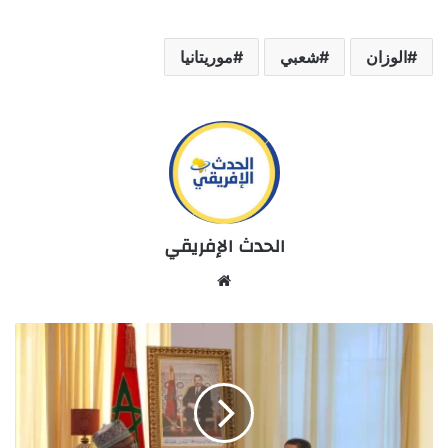
الوزان
شعبي
موريتانيا
الحدث الإفريقي
Website
مباحثات
بين
بوريطة
ونظيره
النيجري
في