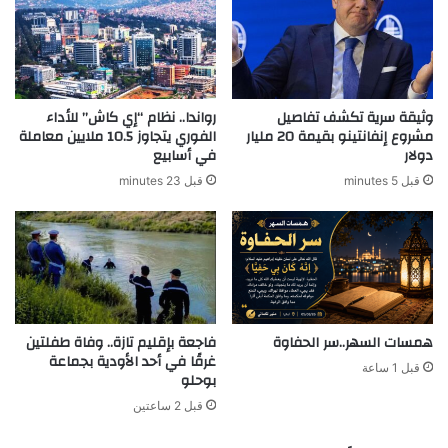
وثيقة سرية تكشف تفاصيل
رواندا.. نظام “إي كاش” للأداء
مشروع إنفانتينو بقيمة 20 مليار
الفوري يتجاوز 10.5 ملايين معاملة
دولار
في أسابيع
قبل 5 minutes
قبل 23 minutes
همسات السهر..سر الحفاوة
فاجعة بإقليم تازة.. وفاة طفلتين
غرقًا في أحد الأودية بجماعة
قبل 1 ساعة
بوحلو
قبل 2 ساعتين