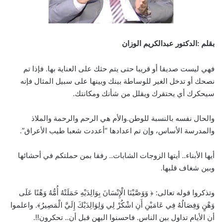
بقلم :الدكتور عبدالكريم الوزان
فهي ليست صديقا أو قريبا حتى يتم حثك على العناية بها. فإذا تم
نصحك أو تدخل الغير للوساطة بينك وبينها على سبيل المثال فإنه
سيحكرك أي يحتقرك ويقلل من شأنك ومكانتك.
والحال نفسه بالنسبة للوطن.والأم هي الرحم والرحمة والملاذ
والمدرسة الأساس، وإن تم اعدادها “أعددت شعبا طيب الأعراق”.
أيها الأبناء.. أيتها الزوجات الشابات.. رفقا بمن حملتكم في أحشائها
وبين شغاف قلبها.
وتذكروا قوله تعالى: ﴿ وَوَصَّيْنَا الْإِنْسَانَ بِوَالِدَيْهِ حَمَلَتْهُ أُمُّهُ وَهْنًا عَلَى
وَهْنٍ وَفِصَالُهُ فِي عَامَيْنِ أَنِ اشْكُرْ لِي وَلِوَالِدَيْكَ إِلَيَّ الْمَصِيرُ﴾. واعلموا
أن الأيام تداول بين الناس. فاحسنوا اليهن قبل أن.. تحكرون!!.