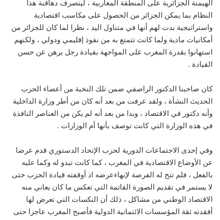
الهيمنة الجزائرية على المنطقة المغاربية ، ليتصرف دهاقنة هذا
النظام بما يمكن الجزائر من الحصول على مكاسب اقتصادية
واستراتيجية بدت لهم أنها في متناول اليد ، نظرا لما كان للجزائر من
أمكانيات مادية ولما كانت تتمتع به من نفوذ إقليمي ودولي ، ولكنهم
استهانوا بقدرة المغرب على المواجهة بقيادة رجل برهن عن حسن
القيادة .
كان صاحبنا الدكتور الراصفي ضمن تلك النخبة من أعضاء الحزب
الحديث النشأة ، ولقد عرفت من بعد أنه كان من أطر وزارة الداخلية
وأنه دكتور في الاقتصاد ، وبدا من بعد أنه لم يكن من العناصر النافذة
في هذه الوزارة التي كانت توصف بأنها أم الوزارات .
وفي إحدى الاجتماعات الدورية لحزب الإتحاد الدستوري قدم عرضا
عن الأوضاع الاقتصادية في المغرب ، كما كانت تبدو له وكما عليه
بالفعل ، فلم تتح له الفرصة لإنهاءعرضه اذ أوقفته قيادة الحزب حتى
لا يستمر في تقديم الصورة القاتمة التي تعكس ما كان يعاني منه
الاقتصاد الوطني من مشاكل ، ذلك أن النكسات التي تعرض لها
أفقدته ثقة المؤسسات الائتمانية الدولية فأصبح المغرب عاجزا حتى