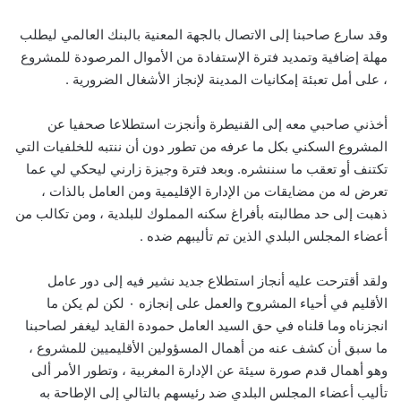
وقد سارع صاحبنا إلى الاتصال بالجهة المعنية بالبنك العالمي ليطلب
مهلة إضافية وتمديد فترة الإستفادة من الأموال المرصودة للمشروع
، على أمل تعبئة إمكانيات المدينة لإنجاز الأشغال الضرورية .
أخذني صاحبي معه إلى القنيطرة وأنجزت استطلاعا صحفيا عن
المشروع السكني بكل ما عرفه من تطور دون أن ننتبه للخلفيات التي
تكتنف أو تعقب ما سننشره. وبعد فترة وجيزة زارني ليحكي لي عما
تعرض له من مضايقات من الإدارة الإقليمية ومن العامل بالذات ،
ذهبت إلى حد مطالبته بأفراغ سكنه المملوك للبلدية ، ومن تكالب من
أعضاء المجلس البلدي الذين تم تأليبهم ضده .
ولقد أقترحت عليه أنجاز استطلاع جديد نشير فيه إلى دور عامل
الأقليم في أحياء المشروح والعمل على إنجازه ٠ لكن لم يكن ما
انجزناه وما قلناه في حق السيد العامل حمودة القايد ليغفر لصاحبنا
ما سبق أن كشف عنه من أهمال المسؤولين الأقليميين للمشروع ،
وهو أهمال قدم صورة سيئة عن الإدارة المغربية ، وتطور الأمر ألى
تأليب أعضاء المجلس البلدي ضد رئيسهم بالتالي إلى الإطاحة به