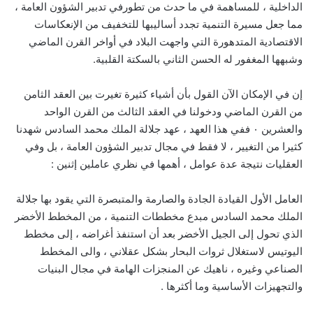
الداخلية ، للمساهمة في ما حدث من تطورفي تدبير الشؤون العامة ،
مما جعل مسيرة التنمية تجدد أساليبها للتخفيف من الإنعكاسات
الاقتصادية المتدهورة التي واجهت البلاد في أواخر القرن الماضي
وشبهها المغفور له الحسن الثاني بالسكتة القلبية.
إن في الإمكان الآن القول بأن أشياء كثيرة تغيرت بين العقد الثامن
من القرن الماضي ودخولنا في العقد الثالث من القرن الواحد
والعشرين ٠ ففي هذا العهد ، عهد جلالة الملك محمد السادس شهدنا
كثيرا من التغيير ، لا فقط في مجال تدبير الشؤون العامة ، بل وفي
العقليات نتيجة عدة عوامل ، أهمها في نظري عاملين إثنين :
العامل الأول القيادة الجادة والصارمة والمتبصرة التي يقود بها جلالة
الملك محمد السادس مبدع مخططات التنمية ، من المخطط الأخضر
الذي تحول إلى الجيل الأخضر بعد أن استنفذ أغراضه ، إلى مخطط
اليوتيس لاستغلال ثروات البحار بشكل عقلاني ، والى المخطط
الصناعي وغيره ، ناهيك عن المنجزات الهامة في مجال البنيات
والتجهيزات الأساسية وما أكثرها .