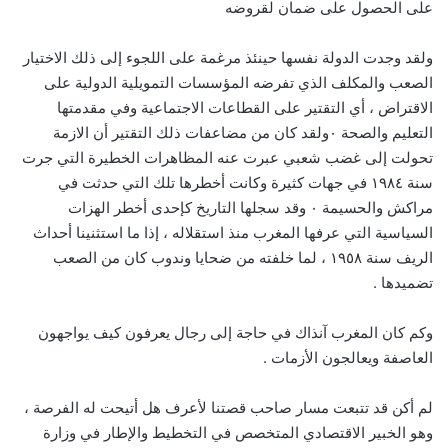
على الحصول على ضمان لقروضه
ولقد وجدت الدولة نفسها حينئذ مرغمة على اللجوء إلى ذلك الاختيار
الصعب والمكلف الذي تفرضه المؤسسات التمويلية الدولية على
الاقتراض ، أي التقتير على القطاعات الاجتماعية وفي مقدمتها
التعليم والصحة ٠ولقد كان من مضاعفات ذلك التقتير أن الازمة
تحولت إلى غضب شعبي عبرت عنه المظاهرات الخطيرة التي جرت
سنة ١٩٨٤ في جهات كثيرة وكانت أخطرها تلك التي حدثت في
مراكش والحسيمة ٠ وقد سجلها التاريخ كإحدى أخطر الهزات
السياسية التي عرفها المغرب منذ استقلاله ، إذا ما استثنينا أحداث
الريف سنة ١٩٥٨ ، لما خلفته من ضحايا وندوب كان من الصعب
تضميدها .
وكم كان المغرب آنذاك في حاجة إلى رجال يعرفون كيف يواجهون
العاصفة ويعالجون الأزمات .
لم أكن قد تتبعت مسار صاحب قصتنا لأعرف هل أتيحت له الفرصة ،
وهو الخبير الاقتصادي المتخصص في التخطيط والإطار في وزارة