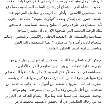
كان هذا الرجل وهو الدكتور محمد الراصفي عضوا في قيادة الحزب
الحديث النشأة الذي استطاع أن يكتسح الساحة السياسية ، مما دفع
أحد الصحفيين اللامعين ، وأظن أنه الزميل والمناضل المرحوم عبد
اللطيف جبرو، الى إطلاق وصف “كوكوت مينوت ” على هذا الحزب ،
لأنه استطاع في ظرف وجيز أن يطبخ وليمته السياسية ، فاستحق
بتلك الوجبة الدسمة التي طبختها الإدارة ، أن يتصدر الساحة
السياسية والتمثيلية على الصعيد الوطني والإقليمي والمحلي . وبذلك
استطاع قادته وأطره و” مناضلون ” أيضا المنتقمون إليه الفوز
بمناصب سامية لتدبير الشؤون العامة .
لم يكن كل مناضلي هذا الحزب وصوليين أو انتهازيين ، بل كان من
بينهم نخبة أراد أفرادها أن يتيح لهم انتماؤهم للحزب الأغلبي ،
المساهمة في معالجة الأوضاع الصعبة اقتصاديا واجتماعياً الناتجة في
جزء منها عن سوء التدبير ، كما ترتب جزء كبير منها عما كان ينفقه
المغرب في تلك الظروف الصعبة من أموال ، ألى جانب ما قدمه من
تضحيات من أجل تكريس وحدته الترابية المسترجعة ، وهو يواجه
الهجمة الشرسة التي شنها عليه وما يزال النظام الحاكم في الجزائر،
أملا من رجاله الطامعين في أن يحققوا لأنفسهم مخطط فرض