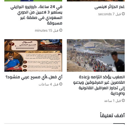
غدر الجزائر لاينسى
في 24 ساعة.. كروزيرو البرازيلي
يستعير 3 لاعبين من الدوري
قبل 7 seconds
السعودي في صفقة غير
مسبوقة
قبل 15 minutes
المغرب يؤكد التزامه بإعادة
أي فعل..لأي مسرح عربي منشود؟
القاصرين غير المرفوقين ويدعو
قبل 4 ساعات
إلى تجاوز العراقيل القانونية
والإدارية
قبل 1 ساعة
أضف تعليقاً