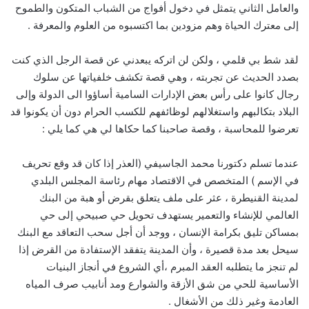
والعامل الثاني يتمثل في دخول أفواج من الشباب المتكون والطموح
إلى معترك الحياة وهم مزودين بما اكتسبوه من العلوم والمعرفة .
لقد شط بي قلمي ، ولكن لن اتركه يبعدني عن قصة الرجل الذي كنت
بصدد الحديث عن تجربته ، وهي قصة تكشف خلفياتها عن سلوك
رجال كانوا على رأس بعض الإدارات السامية أساؤوا الى الدولة وإلى
البلاد بتكالبهم واستغلالهم لوظائفهم للكسب الحرام دون أن يكونوا قد
تعرضوا للمحاسبة ، وقصة صاحبنا كما حكاها لي هي كما يلي :
عندما تسلم دكتورنا محمد الجاسيفي (العذر إذا كان قد وقع تحريف
في الإسم ) المتخصص في الاقتصاد مهام رئاسة المجلس البلدي
لمدينة القنيطرة ، عثر على ملف يتعلق بقرض أو هبة من البنك
العالمي للإنشاء والتعمير يستهدف تحويل حي صبيحي إلى حي
بمساكن تليق بكرامة الإنسان ، ووجد أن أجل سحب التعاقد مع البنك
سيحل بعد مدة قصيرة ، وأن المدينة يتفقد الإستفادة من القرض إذا
لم تنجز ما يتطلبه العقد المبرم ،أي الشروع في أنجاز البنيات
الأساسية للحي من شق الأزقة والشوارع ومد أنابيب صرف المياه
العادمة وغير ذلك من الأشغال .