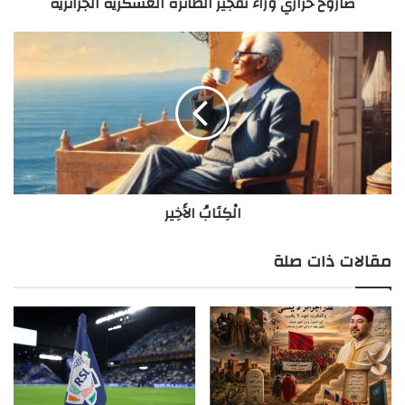
صاروخ حراري وراء تفجير الطائرة العسكرية الجزائرية
الْكِتَابُ
الأَخِير
الْكِتَابُ الأَخِير
مقالات ذات صلة