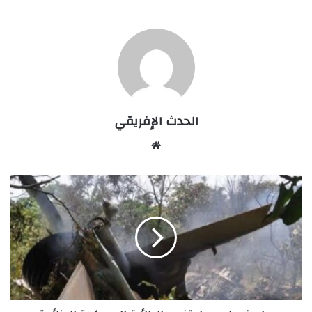
الحدث الإفريقي
Website
صاروخ
حراري
وراء
تفجير
الطائرة
العسكرية
الجزائرية