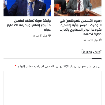
ي
ا
ق
ل
ي
ط
ا
ا
رسوم التسجيل للموظفين في
وثيقة سرية تكشف تفاصيل
ت
س
التوقيت الميسر ..رؤية إصلاحية
مشروع إنفانتينو بقيمة 20 مليار
ح
ة
يقودها الوزير الميداوي وتجارب
دولار
ت
'
دولية تدعمها
1
قبل 11 ساعة
ف
قبل 11 ساعة
7
ي
ع
ط
ا
أضف تعليقاً
ن
مً
ج
ا
ة
لن يتم نشر عنوان بريدك الإلكتروني.
الحقول الإلزامية مشار إليها بـ
*
ا
ل
ت
ع
ل