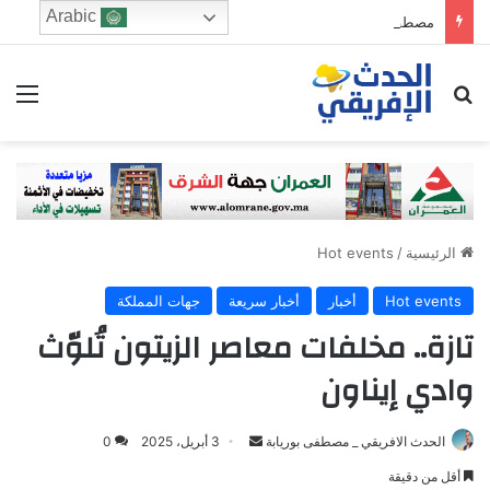
Arabic
مصطفى لخصم يتجه للترشح في دائرة فاس الجنوبي
ابحث عن
الق
الرئيسية
/
Hot events
Hot events
أخبار
أخبار سريعة
جهات المملكة
تازة.. مخلفات معاصر الزيتون تُلوّث
وادي إيناون
الحدث الافريقي _ مصطفى بوريابة
S
3 أبريل، 2025
0
e
أقل من دقيقة