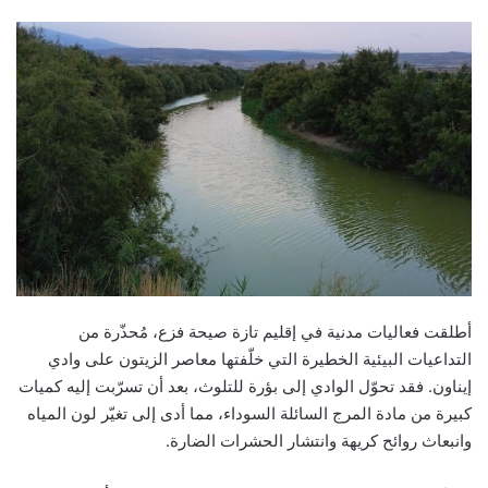
n
d
a
n
e
m
a
i
l
أطلقت فعاليات مدنية في إقليم تازة صيحة فزع، مُحذّرة من
التداعيات البيئية الخطيرة التي خلّفتها معاصر الزيتون على وادي
إيناون. فقد تحوّل الوادي إلى بؤرة للتلوث، بعد أن تسرّبت إليه كميات
كبيرة من مادة المرج السائلة السوداء، مما أدى إلى تغيّر لون المياه
وانبعاث روائح كريهة وانتشار الحشرات الضارة.