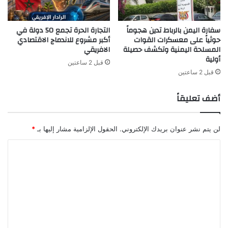
ا
ز
ل
ي
سفارة اليمن بالرباط تدين هجوماً
التجارة الحرة تجمع 50 دولة في
ج
م
حوثياً على معسكرات القوات
أكبر مشروع للاندماج الاقتصادي
د
ة
المسلحة اليمنية وتكشف حصيلة
الافريقي
ي
ق
أولية
د
ا
قبل 2 ساعتين
قبل 2 ساعتين
س
ي
ة
أضف تعليقاً
أ
م
ا
لن يتم نشر عنوان بريدك الإلكتروني.
الحقول الإلزامية مشار إليها بـ
*
م
ا
ت
ش
ل
ي
ت
ل
س
ع
ي
ل
ي