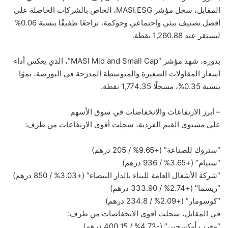
المقابل، سجل مؤشر MASI.ESG، الخاص بالشركات الحاصلة على
أفضل تصنيف بيئي واجتماعي وحوكمة، تراجعًا طفيفًا بنسبة 0.06%
ليستقر عند 1,260.88 نقطة.
بدوره، شهد مؤشر “MASI Mid and Small Cap”، الذي يعكس أداء
أسعار المقاولات الصغيرة والمتوسطة المدرجة في البورصة، نموًا
بنسبة 0.35%، مسجلًا 1,774.35 نقطة.
– أبرز الارتفاعات والانخفاضات في سوق الأسهم
على مستوى القيم الفردية، سجلت أقوى الارتفاعات من طرف:
“ستروك للصناعة” (+9.65% / 205 درهم)
“ستيام” (+3.65% / 936 درهم)
“شركة الأشغال العامة للبناء بالدار البيضاء” (+3.03% / 850 درهم)
“ريسما” (+2.74% / 333.90 درهم)
“كوسومار” (+2.09% / 234.8 درهم)
في المقابل، سجلت أقوى الانخفاضات من طرف:
“مغرب أوكسجين” (-4.73% / 400.15 درهم)