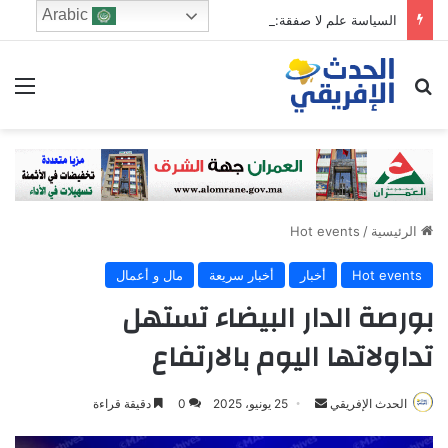
Arabic
السياسة علم لا صفقة: نحو نقاش وطني لإنقاذ الفعل الحزبي من تغول المال
ابحث عن
الق
الرئيسية
/
Hot events
Hot events
أخبار
أخبار سريعة
مال و أعمال
بورصة الدار البيضاء تستهل
تداولاتها اليوم بالارتفاع
الحدث الإفريقي
S
25 يونيو، 2025
0
دقيقة قراءة
e