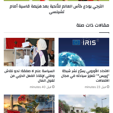
ت
د
الترجي يودع كأس العالم للأندية بعد هزيمة قاسية أمام
د
ع
تشيلسي
ع
ك
ا
أ
ء
س
مقالات ذات صلة
ف
ا
و
ل
ج
ع
ا
ا
ل
ل
خ
م
د
ل
م
ل
ة
أ
الاتحاد الأوروبي يسرّع نشر شبكة
السياسة علم لا صفقة: نحو نقاش
ا
ن
“إيريس²” لتعزيز سيادته في مجال
وطني لإنقاذ الفعل الحزبي من
ل
الاتصالات
تغول المال
د
ع
ي
قبل 23 minutes
قبل 40 minutes
س
ة
ك
ب
ر
ع
ي
د
ة
ه