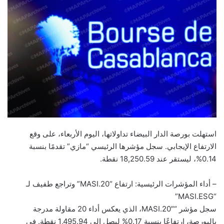
n
d
a
n
e
m
a
i
l
استهلت بورصة الدار البيضاء تداولاتها، اليوم الأربعاء، على وقع
الارتفاع الإيجابي. سجل مؤشرها الرئيسي “مازي” تقدمًا بنسبة
0.14%، ليستقر عند 18,250.59 نقطة.
– أداء المؤشرات الرئيسية: ارتفاع “MASI.20” وتراجع طفيف لـ
“MASI.ESG”
سجل مؤشر “MASI.20″، الذي يعكس أداء 20 مقاولة مدرجة
بالبورصة، ارتفاعًا بنسبة 0.17% ليصل إلى 1,495.94 نقطة. في