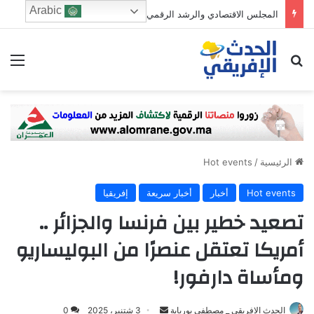
Arabic
المجلس الاقتصادي والرشد الرقمي: من يحرس الطفولة في زمن الخوارزميات؟
ابحث عن
الق
الرئيسية
/
Hot events
Hot events
أخبار
أخبار سريعة
إفريقيا
تصعيد خطير بين فرنسا والجزائر ..
أمريكا تعتقل عنصرًا من البوليساريو
ومأساة دارفور!
Send
الحدث الافريقي _ مصطفى بوريابة
3 شتنبر، 2025
0