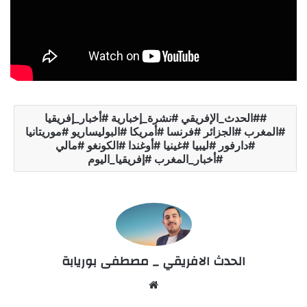
#الحدث_الإفريقي #نشرة_إخبارية #أخبار_إفريقيا
#المغرب #الجزائر #فرنسا #أمريكا #البوليساريو #موريتانيا
#دارفور #ليبيا #غينيا #أوغندا #الكونغو #مالي
#أخبار_المغرب #إفريقيا_اليوم
الحدث الافريقي _ مصطفى بوريابة
Website