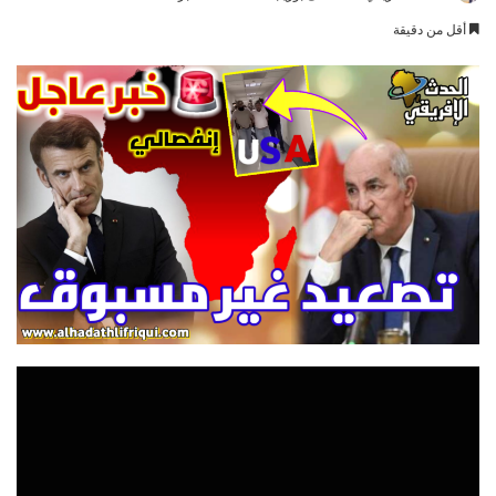
an
أقل من دقيقة
email