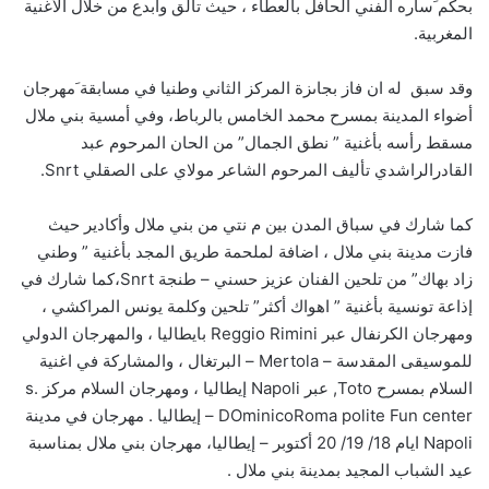
بحكم َساره الفني الحافل بالعطاء ، حيث تألق وابدع من خلال الأغنية
المغربية.
وقد سبق له ان فاز بجاىزة المركز الثاني وطنيا في مسابقة َمهرجان
أضواء المدينة بمسرح محمد الخامس بالرباط، وفي أمسية بني ملال
مسقط رأسه بأغنية ” نطق الجمال” من الحان المرحوم عبد
القادرالراشدي تأليف المرحوم الشاعر مولاي على الصقلي Snrt.
كما شارك في سباق المدن بين م نتي من بني ملال وأكادير حيث
فازت مدينة بني ملال ، اضافة لملحمة طريق المجد بأغنية ” وطني
زاد بهاك” من تلحين الفنان عزيز حسني – طنجة Snrt،كما شارك في
إذاعة تونسية بأغنية ” اهواك أكثر” تلحين وكلمة يونس المراكشي ،
ومهرجان الكرنفال عبر Reggio Rimini بايطاليا ، والمهرجان الدولي
للموسيقى المقدسة – Mertola – البرتغال ، والمشاركة في اغنية
السلام بمسرح Toto, عبر Napoli إيطاليا ، ومهرجان السلام مركز s.
DOminicoRoma polite Fun center – إيطاليا . مهرجان في مدينة
Napoli ايام 18/ 19/ 20 أكتوبر – إيطاليا، مهرجان بني ملال بمناسبة
عيد الشباب المجيد بمدينة بني ملال .