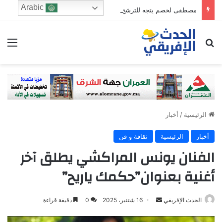
Arabic
مصطفى لخصم يتجه للترشح في دائرة فاس الجنوبي
ابحث عن
الق
الرئيسية
/
أخبار
أخبار
الرئيسية
ثقافة و فن
الفنان يونس المراكشي يطلق آخر
أغنية بعنوان”حكمك ياريح”
Send
الحدث الإفريقي
16 شتنبر، 2025
0
دقيقة قراءة
an