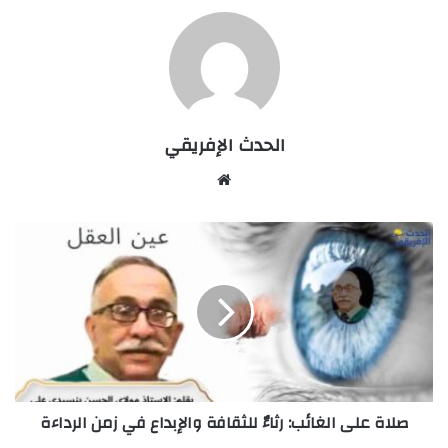
الحدث الإفريقي
Website
صلاة
على
الغائب:
رثاءٌ
للثقافة
والإبداع
في
زمن
الرداءة
صلاة على الغائب: رثاءٌ للثقافة والإبداع في زمن الرداءة