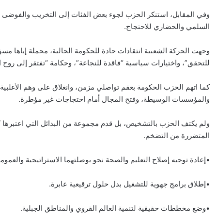
وفي المقابل، استنكر الحزب لجوء بعض الفئات إلى التخريب والفوضى وا
السلمي والحضاري للاحتجاج.
وجهت الحركة الشعبية انتقادات حادة للحكومة الحالية، محملة إياها مسؤو
للتحقق”، واختيارات سياسية “فاقدة للنجاعة”، وحكامة “تفتقر إلى روح ا
كما اتهم الحزب الحكومة بعقم تواصلي مزمن، وانغلاق على وهم الأغلبية 
والمؤسسات الوسيطة، وفتح المجال أمام احتجاجات غير مؤطرة.
ولم يكتف الحزب بالتشخيص، بل قدم مجموعة من البدائل التي اعتبرها ك
المتضررة من التضخم.
•إعادة توجيه إصلاح التعليم والصحة نحو بوصلتهما الاستراتيجية والعمومي
•إطلاق برامج جهوية للتشغيل بدل حلول ترقيعية عابرة.
•وضع مخططات حقيقية لتنمية العالم القروي والمناطق الجبلية.