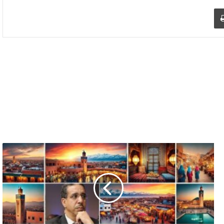
د الإلكتروني
اطبع
سلسلة
"مغرب
الحضارة"..التنمية
العادلة
ممكنة
بالالتزام
بالأولويات
والترشيد