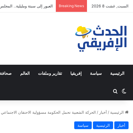
السبت, غشت 8 2026
Breaking News
مصطفى لخصم يتجه للترشح في دا
الرئيسية
سياسة
إفريقيا
تقارير وملفات
العالم
صحافة 
Switch skin
ابحث عن
الرئيسية
/
أخبار
/
الحركة الشعبية تحمل الحكومة مسؤولية الاحتقان الاجتماعي 
أخبار
الرئيسية
سياسة