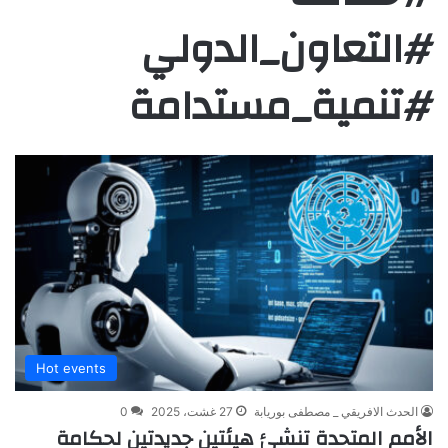
#التعاون_الدولي
#تنمية_مستدامة
Hot events
الحدث الافريقي _ مصطفى بوريابة
27 غشت، 2025
0
الأمم المتحدة تنشئ هيئتين جديدتين لحكامة