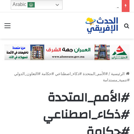
Arabic
مصطفى لخصم يتجه للترشح في دائرة فاس الجنوبي
ابحث عن
الق
الرئيسية
/
#الأمم_المتحدة #ذكاء_اصطناعي #حكامة #التعاون_الدولي
#تنمية_مستدامة
#الأمم_المتحدة
#ذكاء_اصطناعي
#حكامة