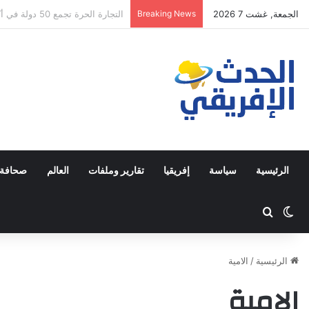
الجمعة, غشت 7 2026
Breaking News
صورة واحدة.. هل تعيد ترتيب أو
الرئيسية
سياسة
إفريقيا
تقارير وملفات
العالم
صحافة 
Switch skin
ابحث عن
الرئيسية
/
الامية
الامية