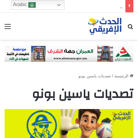
Arabic
برشلونة يوافق على إعارة رونالد أراوخو إلى ليفربول لموسم واحد
ابحث عن
الق
الرئيسية
/
تصديات ياسين بونو
تصديات ياسين بونو