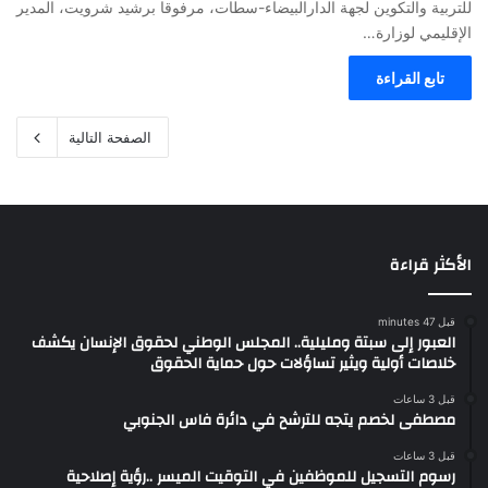
للتربية والتكوين لجهة الدارالبيضاء-سطات، مرفوقا برشيد شرويت، المدير
الإقليمي لوزارة…
تابع القراءة
الصفحة التالية
الأكثر قراءة
قبل 47 minutes
العبور إلى سبتة ومليلية.. المجلس الوطني لحقوق الإنسان يكشف
خلاصات أولية ويثير تساؤلات حول حماية الحقوق
قبل 3 ساعات
مصطفى لخصم يتجه للترشح في دائرة فاس الجنوبي
قبل 3 ساعات
رسوم التسجيل للموظفين في التوقيت الميسر ..رؤية إصلاحية