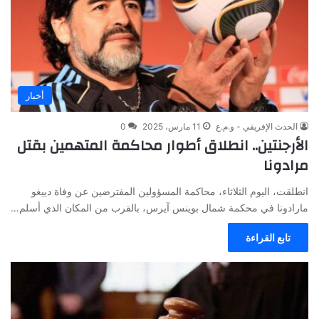
أخبار
الحدث الإفريقي - و.م.ع
11 مارس، 2025
0
الأرجنتين.. انطلاق أطوار محاكمة المتهمين بقتل
مرادونا
انطلقت، اليوم الثلاثاء، محاكمة المسؤولين المفترضين عن وفاة دييغو
مارادونا في محكمة شمال بوينس آيرس، بالقرب من المكان الذي أسلم…
تابع القراءة