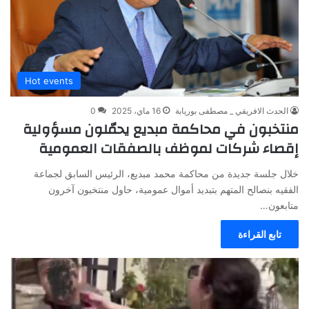
Hot events
الحدث الافريقي _ مصطفى بوريابة
16 ماي، 2025
0
منتخبون في محاكمة مبديع يحمّلون مسؤولية
إقصاء شركات لموظف بالصفقات العمومية
خلال جلسة جديدة من محاكمة محمد مبديع، الرئيس السابق لجماعة
الفقيه بنصالح المتهم بتبديد أموال عمومية، حاول منتخبون آخرون
متابعون…
تابع القراءة