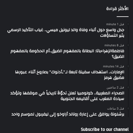
الأكثر قراءة
قبل 1 minute
جدل واسع حول أنباء وفاة والد ليونيل ميسي.. غياب التأكيد الرسمي
يثير التساؤلات
قبل 8 minutes
فاطمةالزهراءباتا: البطالة بالمفهوم الضيق..أم الحكومة بالمفهوم
الضيق؟
قبل 14 minutes
الإمارات.. استهداف سفينة تابعة لـ”ـأدنوك” بصاروخ أثناء عبورها
مضيق هرمز
قبل 2 ساعتين
الصحراء المغربية.. كولومبيا تعلن تحوّلاً تاريخياً في موقفها وتؤكد
سيادة المغرب على أقاليمه الجنوبية
قبل 3 ساعات
برشلونة يوافق على إعارة رونالد أراوخو إلى ليفربول لموسم واحد
Subscribe to our channel