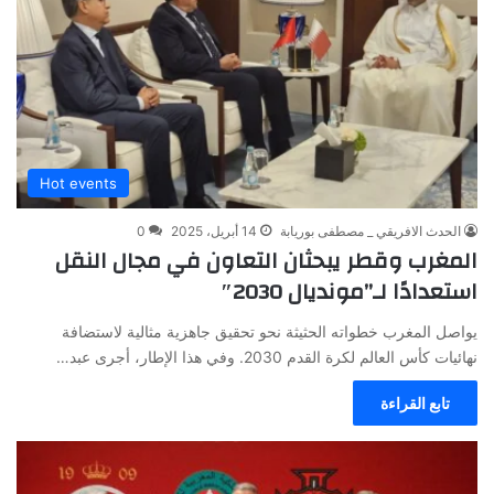
Hot events
الحدث الافريقي _ مصطفى بوريابة
14 أبريل، 2025
0
المغرب وقطر يبحثان التعاون في مجال النقل
استعدادًا لـ”مونديال 2030″
يواصل المغرب خطواته الحثيثة نحو تحقيق جاهزية مثالية لاستضافة
نهائيات كأس العالم لكرة القدم 2030. وفي هذا الإطار، أجرى عبد…
تابع القراءة