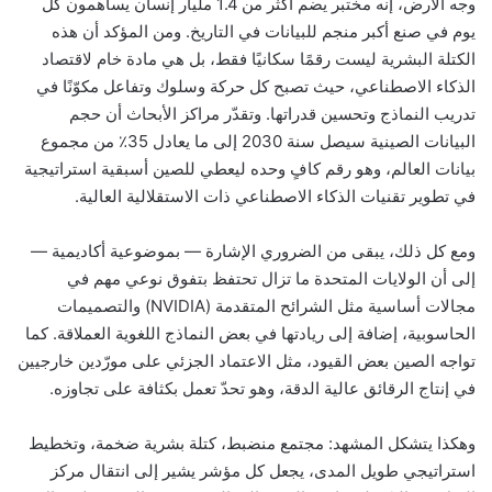
وجه الأرض، إنه مختبر يضم أكثر من 1.4 مليار إنسان يساهمون كل
يوم في صنع أكبر منجم للبيانات في التاريخ. ومن المؤكد أن هذه
الكتلة البشرية ليست رقمًا سكانيًا فقط، بل هي مادة خام لاقتصاد
الذكاء الاصطناعي، حيث تصبح كل حركة وسلوك وتفاعل مكوّنًا في
تدريب النماذج وتحسين قدراتها. وتقدّر مراكز الأبحاث أن حجم
البيانات الصينية سيصل سنة 2030 إلى ما يعادل 35٪ من مجموع
بيانات العالم، وهو رقم كافٍ وحده ليعطي للصين أسبقية استراتيجية
في تطوير تقنيات الذكاء الاصطناعي ذات الاستقلالية العالية.
ومع كل ذلك، يبقى من الضروري الإشارة — بموضوعية أكاديمية —
إلى أن الولايات المتحدة ما تزال تحتفظ بتفوق نوعي مهم في
مجالات أساسية مثل الشرائح المتقدمة (NVIDIA) والتصميمات
الحاسوبية، إضافة إلى ريادتها في بعض النماذج اللغوية العملاقة. كما
تواجه الصين بعض القيود، مثل الاعتماد الجزئي على مورّدين خارجيين
في إنتاج الرقائق عالية الدقة، وهو تحدّ تعمل بكثافة على تجاوزه.
وهكذا يتشكل المشهد: مجتمع منضبط، كتلة بشرية ضخمة، وتخطيط
استراتيجي طويل المدى، يجعل كل مؤشر يشير إلى انتقال مركز