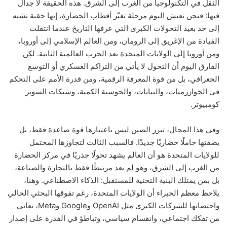
الثقل في التكنولوجيا من الغرب إلى الشرق. هذه الحقيقة لا جدال
فيها: فنحن نعيش اليوم مرحلة تغيّر أقطاب الحضارة، إنها حقبة تشبه
إلى حد بعيد التحولات الكبرى التي عرفها التاريخ عندما انتقلت
القيادة من الإغريق إلى الرومان، ومن العالم الإسلامي إلى أوروبا،
ومن أوروبا إلى الولايات المتحدة بعد الحرب العالمية الثانية. لكن
الفارق اليوم أن التحول لا يأتي من التراكم العسكري أو التوسع
الجغرافي، بل من قوة المعرفة الرقمية، ومن قدرة الأمم على التحكم
في الخوارزميات، والبيانات، والحوسبة الكمية، وشبكات السوبر
كومبيوتر.
وفي هذا المجال، تبرز الصين ليس باعتبارها قوة صاعدة فقط، بل
بصفتها حاملًا حضاريًا جديدًا. فالسبب الثالث لتجاوزها المحتمل
للولايات المتحدة هو أن العالم يشهد تحولًا جذريًا في مركز الحضارة
من الغرب إلى الشرق، وهو لم يعد مرتبطًا فقط بالتجارة والصناعة،
بل بمن يمتلك البنية التحتية للمستقبل: الذكاء الاصطناعي. وهنا،
يلاحظ معظم الخبراء أن الولايات المتحدة، رغم تفوقها البحثي الحالي
واحتضانها للشركات الكبرى مثل OpenAI وGoogle وMeta، تعاني
من تفكك اجتماعي، وانقسام سياسي، وتباطؤ في القدرة على إصدار