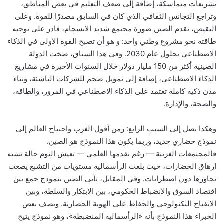
تشريعات متماسكة، إضافة إلى ضعف التعليم في بعض المناطق،
وتراجع التجانس الثقافي الذي كان في السابق مصدرًا للقوة. وعلى
النقيض، تقدم الصين صورة مجتمع شديد الانسجام، قادر على توجيه
طاقته نحو مشروع وطني واحد: و هو أن تصبح القوة الأولى في الذكاء
الاصطناعي بحلول عام 2030. وفي هذا السياق، ضخت الدولة
الصينية أكثر من 150 مليار دولار خلال السنوات الأخيرة في مشاريع
الذكاء الاصطناعي، إضافة إلى تمويل ضخم للشركات الناشئة، وبناء
مدن ذكية كاملة تعتمد على الذكاء الاصطناعي في المرور، والطاقة،
والصحة، والإدارة.
وهكذا نصل إلى السبب الرابع: زمن أفول الغرب واحتياج العالم إلى
نموذج حضاري جديد، وربما يكون هذا النموذج هو الصين.
فالمجتمعات الغربية — رغم تقدمها العلمي — تعيش اليوم حالة تشبه
إرهاق الحضارات، حيث بلغت الرأسمالية مستويات من التشبع يصعب
تجاوزها دون اضطرابات. وفي المقابل، تأتي الصين بنموذج جمع بين
اقتصاد السوق والانضباط الحكومي، بين الابتكار والسلطة، وبين
الانفتاح التكنولوجي والحفاظ على الهوية الحضارية. ويصف بعض
الخبراء هذا النموذج بأنه «الرأسمالية المنضبطة»، وهو نموذج يتيح