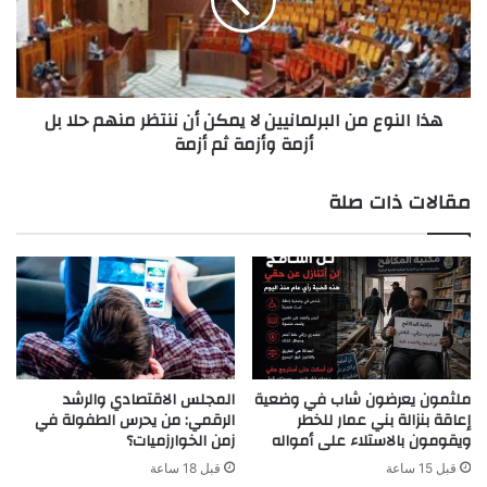
لا
يمكن
أن
ننتظر
منهم
هذا النوع من البرلمانيين لا يمكن أن ننتظر منهم حلا بل
حلا
أزمة وأزمة ثم أزمة
بل
أزمة
وأزمة
مقالات ذات صلة
ثم
أزمة
ملثمون يعرضون شاب في وضعية
المجلس الاقتصادي والرشد
إعاقة بنزالة بني عمار للخطر
الرقمي: من يحرس الطفولة في
ويقومون بالاستلاء على أمواله
زمن الخوارزميات؟
قبل 15 ساعة
قبل 18 ساعة