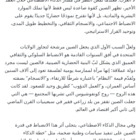
الأخير، تظهر الصين كقوة صاعدة ليس فقط لأنها تملك الموارد
البشرية والمادية، بل لأنها تقترح نموذجًا حضاريًا جديدًا يقوم على
الانضباط الاجتماعي، والانسجام الثقافي، والتخطيط طويل المدى،
وتوحيد القرار الاستراتيجي.
ولعلّ السبب الأول الذي يجعل الصين مرشحة لتجاوز الولايات
المتحدة في أفق السنوات القادمة هو الانضباط السلوكي والثقافي
العميق الذي يشكل لبّ البنية الحضارية الصينية. فالصين ليست مجرد
دولة عملاقة؛ إنها مرآة لممارسة يومية لفلسفة تعود إلى آلاف السنين
وتُقدّم قيمة “النظام” باعتباره شرطًا للارتقاء، و”الانسجام” بصفته
أساس العمران، و”العمل الدؤوب” كطريق وحيد للصعود. لقد كانت
هذه الروح — روح كونفوشيوس التي تشربها المجتمع — هي التي
جعلت الصين تقفز من بلد زراعي فقير في سبعينيات القرن الماضي
إلى ثاني أكبر اقتصاد في العالم.
وفي مجال الذكاء الاصطناعي، يتجلى أثر هذا الانضباط في قدرة
الصين على تنفيذ سياسات وطنية ضخمة، مثل “خطة الذكاء