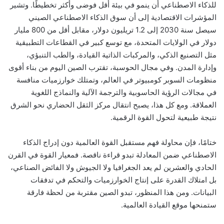
للذكاء الاصطناعي أن ينمو في بيئة أقل فوضى وأكثر تخطيطًا. وتشير
المؤشرات الاقتصادية إلى أن سوق الذكاء الاصطناعي الصيني
سيصل سنة 2030 إلى 1.2 تريليون دولار، مقابل أقل من 800 مليار
دولار في الولايات المتحدة، مع توسع كبير في القطاعات التطبيقية
مثل التصنيع الذكي، والمركبات الذاتية القيادة، والطب التنبؤي،
وإدارة المدن. وفي مجال الحوسبة، تقترب الصين اليوم من بناء أقوى
منظومات السوبر كومبيوتر في العالم، وتمتلك خوارزميات منافسة
في مجالات الرؤية الحاسوبية والترجمة الآلية والنماذج اللغوية
العملاقة. ومع كل هذا، يصبح انتقال مركز الثقل الحضاري نحو الشرق
نتيجة طبيعية لتحول القوة الرقمية.
ختامًا، فإن محاولة فهم مستقبل القوة العالمية دون إدراج الذكاء
الاصطناعي ضمن المعادلة تبدو قراءة ناقصة. فمعيار القوة في القرن
الحادي والعشرين لم يعد الجغرافيا ولا الجيوش ولا الفائض الصناعي،
بل امتلاك القدرة على إنتاج الخوارزميات والتحكم في تدفقات
البيانات. ومن هذا المنظور، تبدو الصين مقتربة من لحظة فارقة
ستمنحها موقع القيادة العالمية.