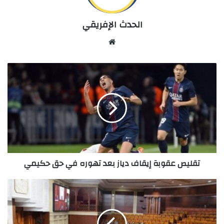
الحدث الإفريقي
Website
تقليص
عقوبة
إيقاف
دياز
بعد
تهوره
في
حق
حكيمي
تقليص عقوبة إيقاف دياز بعد تهوره في حق حكيمي
هذا
النوع
من
البرلمانيين