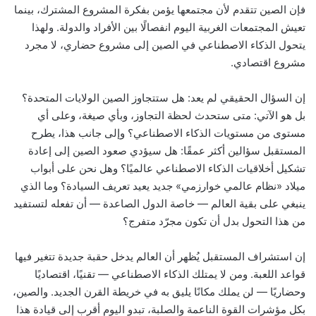
فإن الصين تتقدم لأن مجتمعها يؤمن بفكرة المشروع المشترك، بينما
تعيش المجتمعات الغربية اليوم انفصالًا بين الأفراد والدولة. ولهذا
يتحول الذكاء الاصطناعي في الصين إلى مشروع حضاري، لا مجرد
مشروع اقتصادي.
إن السؤال الحقيقي لم يعد: هل ستتجاوز الصين الولايات المتحدة؟
بل هو الآتي: متى ستحدث لحظة التجاوز، وبأي صيغة، وعلى أي
مستوى من مستويات الذكاء الاصطناعي؟ وإلى جانب هذا، يطرح
المستقبل سؤالين أكثر عمقًا: هل سيؤدي صعود الصين إلى إعادة
تشكيل أخلاقيات الذكاء الاصطناعي عالميًا؟ وهل نحن على أبواب
ميلاد «نظام عالمي خوارزمي» جديد يعيد تعريف السيادة؟ وما الذي
ينبغي على بقية العالم — خاصة الدول الصاعدة — أن تفعله لتستفيد
من هذا التحول بدل أن تكون مجرّد متفرج؟
إن استشراف المستقبل يُظهر أن العالم يدخل حقبة جديدة تتغير فيها
قواعد اللعبة. ومن لا يمتلك الذكاء الاصطناعي — تقنيًا، اقتصاديًا
وحضاريًا — لن يملك مكانًا يليق به في خريطة القرن الجديد. والصين،
بكل مؤشرات القوة الناعمة والصلبة، تبدو اليوم أقرب إلى قيادة هذا