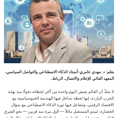
email
بقلم: د. مهدي عامري-أستاذ الذكاء الاصطناعي والتواصل السياسي،
المعهد العالي للإعلام والاتصال، الرباط،
لا شكّ أن العالم يعيش اليوم واحدة من أكثر لحظاته تحولًا منذ نهاية
الحرب الباردة، إنها لحظة تتداخل فيها الهندسة الجيوسياسية مع
الاقتصاد الرقمي، وتتفاعل فيها ثورة الذكاء الاصطناعي مع سؤال
الحضارة، ليبدو المستقبل مائلاً — لأول مرة منذ قرنين — نحو الشرق
لا الغرب. فعندما نُمعن النظر في مسار الذكاء الاصطناعي خلال العقد