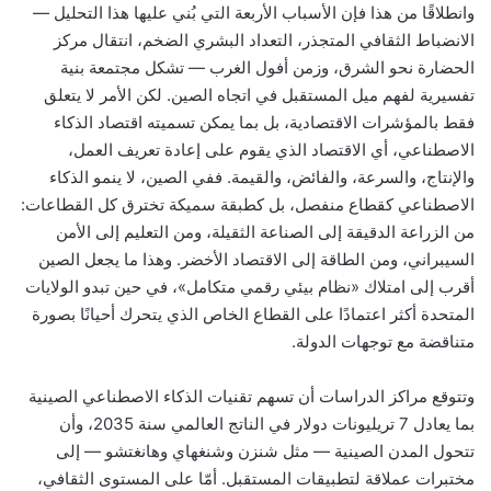
وانطلاقًا من هذا فإن الأسباب الأربعة التي بُني عليها هذا التحليل —
الانضباط الثقافي المتجذر، التعداد البشري الضخم، انتقال مركز
الحضارة نحو الشرق، وزمن أفول الغرب — تشكل مجتمعة بنية
تفسيرية لفهم ميل المستقبل في اتجاه الصين. لكن الأمر لا يتعلق
فقط بالمؤشرات الاقتصادية، بل بما يمكن تسميته اقتصاد الذكاء
الاصطناعي، أي الاقتصاد الذي يقوم على إعادة تعريف العمل،
والإنتاج، والسرعة، والفائض، والقيمة. ففي الصين، لا ينمو الذكاء
الاصطناعي كقطاع منفصل، بل كطبقة سميكة تخترق كل القطاعات:
من الزراعة الدقيقة إلى الصناعة الثقيلة، ومن التعليم إلى الأمن
السيبراني، ومن الطاقة إلى الاقتصاد الأخضر. وهذا ما يجعل الصين
أقرب إلى امتلاك «نظام بيئي رقمي متكامل»، في حين تبدو الولايات
المتحدة أكثر اعتمادًا على القطاع الخاص الذي يتحرك أحيانًا بصورة
متناقضة مع توجهات الدولة.
وتتوقع مراكز الدراسات أن تسهم تقنيات الذكاء الاصطناعي الصينية
بما يعادل 7 تريليونات دولار في الناتج العالمي سنة 2035، وأن
تتحول المدن الصينية — مثل شنزن وشنغهاي وهانغتشو — إلى
مختبرات عملاقة لتطبيقات المستقبل. أمّا على المستوى الثقافي،