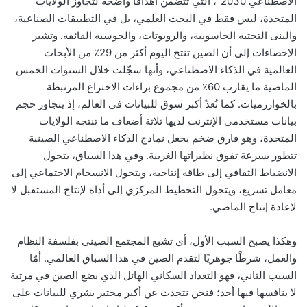
الاصطناعي 2030″، التي تتضمن أهدافًا واضحة لتجاوز الولايات
المتحدة، ليس فقط في البحث العلمي، بل في التطبيقات الصناعية،
والبنى التحتية الحاسوبية، والروبوتات، والحوسبة الفائقة. وتشير
الإحصاءات إلى أن الصين تنتج اليوم أكثر من 29٪ من الأبحاث
العالمية في الذكاء الاصطناعي، وأنها سجّلت خلال السنوات الخمس
الماضية ما يقارب 60٪ من مجموع براءات الاختراع المرتبطة
بالخوارزميات. كما تُعدّ أكبر سوق للبيانات في العالم، إذ يتجاوز حجم
بيانات مستخدمي الإنترنت لديها ثلاثة أضعاف ما تنتجه الولايات
المتحدة، وهو فارق ضخم يجعل نماذج الذكاء الاصطناعي الصينية
تتطور بسرعة تفوق نظيراتها الغربية. وفي هذا السياق، يتحول
الانضباط الثقافي إلى طاقة إنتاجية، ويتحول الانسجام الاجتماعي إلى
معامل تسريع، ويتحول التخطيط المركزي إلى أداة لإنتاج المستقبل لا
لإعادة إنتاج الماضي.
وهكذا يصبح السبب الأول، أي تشبع المجتمع الصيني بفلسفة النظام
والعمل، شرطًا جوهريًا لتقدم الصين في هذا السباق العالمي. أمّا
السبب الثاني، فهو التعداد السكاني الهائل الذي يضع الصين في مرتبة
لا ينافسها فيها أحد؛ فنحن نتحدث عن أكبر مختبر بشري للبيانات على