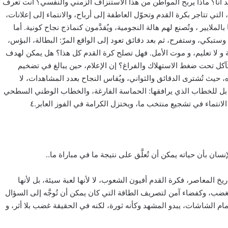
 أنا؟ ماذا يربح المواطن من هذا الاستنزاف الزمني والنفسي؟ أنت تعرف
التي تتاجر بكرة القدم وتحوّل العاطفة إلى أرباح، والانتماء إلى إعلانات،
ملايير ، وتُصنع لهم هالة النجومية، ويُقدَّمون كنماذج نجاح كونية. أما
ستبكي، وستفرح، ثم بعد دقائق تعود إلى الواقع المرّ: البطالة، البؤس،
 و لا تعليم، و موت الأمل. فهل تصلح كرة القدم كل هذا؟ هل يمكن لهدف
كل تحت ضغط الاستهلاك والفراغ؟ إن الإعلام، حين يبالغ في تضخيم
اه، حيث تُشترى الدقائق والثواني، ويُقاس النجاح بعدد المشاهدات، لا
، بل للخطاب الذي يرافقها: الحماسة الفارغة، والخطاب الوطني السطحي
نتماء في تشجيع منتخب ما، ويختزل الكرامة في الفوز العابر.٤
سان بأن حياته يمكن أن تُعلَّق على نتيجة ما في مباراة ما..
خ المعاصر، فكرة القدم أفيون الشعوب، لا لأنها لعبة سيئة، بل لأنها
الغضب، وكفضاء آمن لتصريف الطاقة التي كان يمكن أن تُوجَّه إلى السؤال
مام الشاشات، يبدو المشهد وكأنه ثورة، لكنه في الحقيقة غضب بلا أثر، و