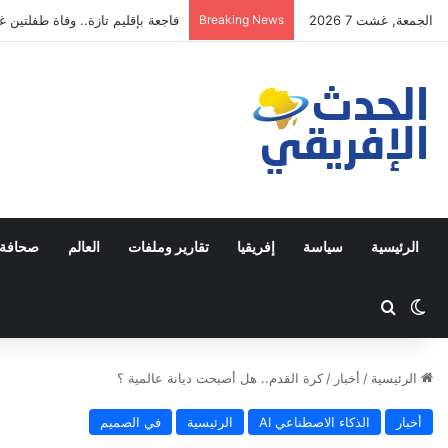
الجمعة, غشت 7 2026
Breaking News
فاجعة بإقليم تازة.. وفاة طفلتين غ
الرئيسية
سياسة
إفريقيا
تقارير وملفات
العالم
صحافة 
Switch skin
ابحث عن
الرئيسية
/
أخبار
/
كرة القدم.. هل أصبحت ديانة عالمية ؟
أخبار
الذكاء الاصطناعي AI
الرئيسية
في الصميم