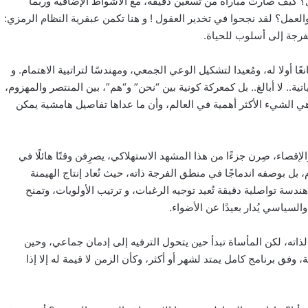
 كيف صارت مباراة من تسعين دقيقة، مع الأشواط الإضافية وربما
والعمل؟ لقد نجحوا في تخدير العقول ! و هنا تكمن عبقرية النظام الرمزي:
لفرجة إلى أسلوب للحياة.
ًا أولا له، ومُعيدا لتشكيل الوعي الجمعي، ومهندسًا لتراتبية الاهتمام. و
تية.. لا أبالغ.. بل كمعركة كونية بين “نحن” و“هم”، بين المنتصر والمهزوم،
هي الشيء الأكثر أهمية في العالم، وأن ما عداها تفاصيل هامشية يمكن
الإقصاء، صِرن جزءًا من هذا المشهد الاستهلاكي، يصرِفن وقتًا هائلًا في
 بل بوصفه اندماجًا في منطق الفرجة ذاته، حيث تُعاد إنتاج الهيمنة
دسة تواصلية دقيقة تُعيد توجيه الرغبات، و ترتيب الأولويات، وتمنح
سياسي يُدار بعيدًا عن الأضواء.
ح لذاته، لكن المأساة تبدأ حين يتحول الترفيه إلى إدمان جماعي، وحين
فق برنامج كامل يمتد لشهر أو أكثر، وكأن الزمن لا قيمة له إلا إذا