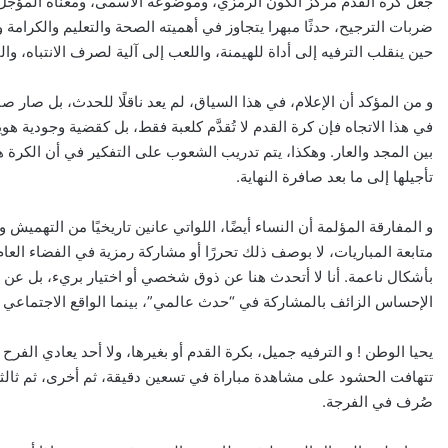
جعل كرة القدم مركز الكون الرمزي، وموضوعه الأسمى، ومعناه المؤجل؟
ضربات الترجيح، حدثًا مبهرا يتجاوز في أهميته الصحة والتعليم والكرامة 
حين ينقلب الترفيه إلى أداة للهيمنة، واللعب إلى آلية لصرف الانتباه، وا
و من المؤكد أن الإعلام، في هذا السياق، لم يعد ناقلًا للحدث، بل صار صانع
في هذا الاتجاه فإن كرة القدم لا تُقدَّم كلعبة فقط، بل كقضية وجودية هويا
بين المجد والعار. وهكذا، يتم تدريب الشعوب على التفكير في أن الكرة 
تأجيلها إلى ما بعد صافرة النهاية.
و المفارقة المؤلمة أن النساء أيضًا، اللواتي عانين تاريخيًا من التهميش و
متابعة المباريات، لا بوصف ذلك تحررًا أو مشاركة رمزية في الفضاء العام،
بأشكال ناعمة. أنا لا أتحدث هنا عن ذوق شخصي أو اختيار بريء، بل عن هن
الإحساس الزائف بالمشاركة في “حدث عالمي”، بينما الواقع الاجتماعي وال
يحيا الوطن ! و الترفيه جميل، بكرة القدم أو بغيرها، ولا أحد يعادي الفر
تتهافت الحشود على مشاهدة مباراة في تسعين دقيقة، ثم أخرى، ثم ثالثة، و
صُرف في الفرجة.