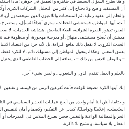
و هنا يطرح السؤال البسيط في ظاهره و العميق في جوهره: ماذا أستفيد
أن المستفيد واضح ولا يحتاج إلى كثير من التحليل: الشركات الكبرى أولًا، 
والحلم إلى عقود رعاية. ثم المنتخبات واللاعبون الذين سيحصدون أرباحًا بال
أنت، أيها المواطن، فستنتشي للحظات، سترى أهدافًا تُسجَّل، وستصرخ، و
الفقر، تدهور القدرة الشرائية، الغلاء الفاحش، هشاشة الخدمات، لا صحة
مدهش أن يُصلح مستشفى منهارًا، أو مدرسة مهجورة، أو منظومة قيم تتآ
الحدث الكروي، لا يفعل ذلك بدافع البراءة، بل لأنه جزء من اقتصاد الانتب
بعمق المعنى. وهكذا، يتحول المواطن إلى مستهلك دائم، لا للكرة فقط
– و الوطن اقدس من ذلك – ، إضافة إلى الخطاب العاطفي الذي يختزل الا
بالعلم و العمل تتقدم الدول و الشعوب.. و ليس بشيء آخر..
إنك أيتها الكرة مضيعة للوقت فأنت تُفرغين الزمن من قيمته، و تقنعين الإن
و ختاما، أظن أننا أمام واحدة من أنجح عمليات التخدير السياسي في التاري
استُعملت، إعلاميًا وتواصليًا، كبديل عن التفكير، وكصمام أمان لتنفيس 
الحر والمطالبة الواعية والتغيير، فحين يصرخ الملايين في المدرجات أو أ
انفعال بلا سياسة، و تشنج بلا ذاكرة.