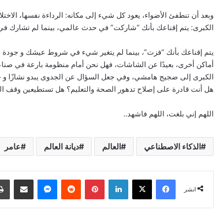
وبعد أن تنطفئ الأضواء، يعود كل شيء إلى مكانه: الرداءة نفسها، الاختلا
الكبرى: يتم إقناعك بأنك “شاركت” في حدث عالمي، بينما لم تشارك في
يتم إقناعك بأنك “فزت”، بينما لم يتغير شيء في شروط عيشك و جودة حيات
أماكن أخرى، بعيدًا عن الشاشات، فهل نحن أمام منظومة بارعة في صناع
الكبرى إلى ضجيج هامشي، وفي جعل السؤال عن الجدوى يبدو نشازًا و خيانة
هل أنت قادرة على إصلاح تدهور الصحة والتعليم؟ هل تستطيعين وقف الغل
اللهم إني بلغت، اللهم فاشهد..
الذكاء الاصطناعي
العالم
ديانة العالم
عامر
X
Facebook
LinkedIn
Pinterest
Reddit
Messenger
انشر عبر البري
انشر