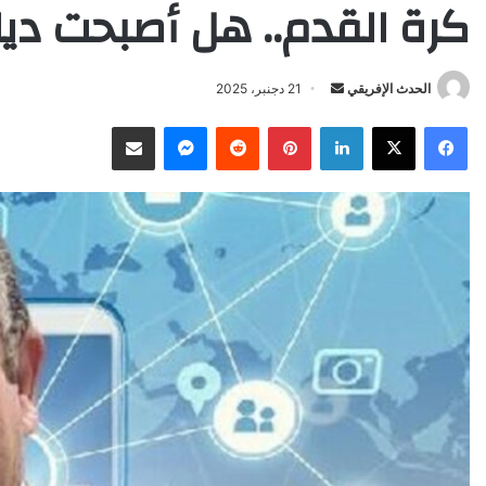
كرة القدم.. هل أصبحت ديان
Send
الحدث الإفريقي
21 دجنبر، 2025
an
X
Facebook
LinkedIn
Pinterest
Reddit
Messenger
انشر عبر البريد الإلكتروني
email