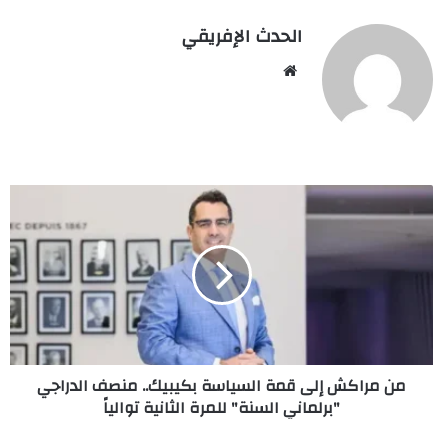
الحدث الإفريقي
Website
من
مراكش
إلى
قمة
السياسة
بكيبيك..
منصف
الدراجي
"برلماني
من مراكش إلى قمة السياسة بكيبيك.. منصف الدراجي
السنة"
"برلماني السنة" للمرة الثانية توالياً
للمرة
الثانية
توالياً