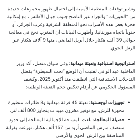
وتشير توقعات المنظمة الأممية إلى احتمال ظهور مجموعات جديدة
من “الحوريات” والجراد غير الناضج جنوب جبال الأطلس، مع إمكانية
هجرة بعض هذه الأسراب نحو المنطقة الشرقية وغرب الجزائر، أو
جنوباً باتجاه موريتانيا. وأظهرت البيانات أن المغرب نجح في معالجة
حوالي 39 ألف هكتار خلال أبريل الماضي، منها 9 آلاف هكتار عبر
الرش الجوي.
استراتيجية استباقية وتعبئة ميدانية:
وفي سياق متصل، أكد وزير
الداخلية عبد الوافي لفتيت أن الوضع “تحت السيطرة” بفضل
التدخلات الاستباقية التي انطلقت منذ أكتوبر 2025. وكشف
المسؤول الحكومي عن أرقام تعكس حجم التعبئة الوطنية:
تجهيزات لوجستية:
تعبئة 45 فرقة ميدانية و8 طائرات متطورة
مجهزة للرش، مع توفير مخزون مبيدات يتجاوز 800 ألف لتر.
حصيلة المعالجة:
بلغت المساحة الإجمالية المعالجة إلى حدود
منتصف مارس الماضي أزيد من 157 ألف هكتار، توزعت بقرابة
المناصفة بين الرش الجوي والأرضي.