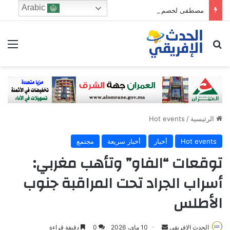
Arabic
مصطفى لخصم يتجه للترشح في دائرة فاس الجنوبي
ابحث عن
الق
الرئيسية
/
Hot events
Hot events
أخبار
أخبار سريعة
مجتمع
توقعات “الفاو” وتأهب مغربي:
أسراب الجراد تحت المراقبة جنوب
الأطلس
Send
الحدث الإفريقي
10 ماي، 2026
0
دقيقة قراءة