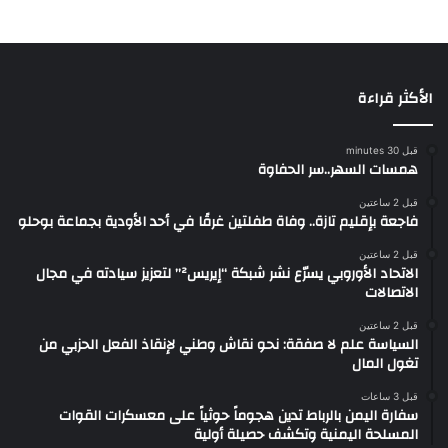
الأكثر قراءة
قبل 30 minutes
همسات السهر..سر الحفاوة
قبل 2 ساعتين
فاجعة بإقليم تازة.. وفاة طفلتين غرقًا في أحد الأودية بجماعة بوحلو
قبل 2 ساعتين
الاتحاد الأوروبي يسرّع نشر شبكة “إيريس²” لتعزيز سيادته في مجال
الاتصالات
قبل 2 ساعتين
السياسة علم لا صفقة: نحو نقاش وطني لإنقاذ الفعل الحزبي من
تغول المال
قبل 3 ساعات
سفارة اليمن بالرباط تدين هجوماً حوثياً على معسكرات القوات
المسلحة اليمنية وتكشف حصيلة أولية