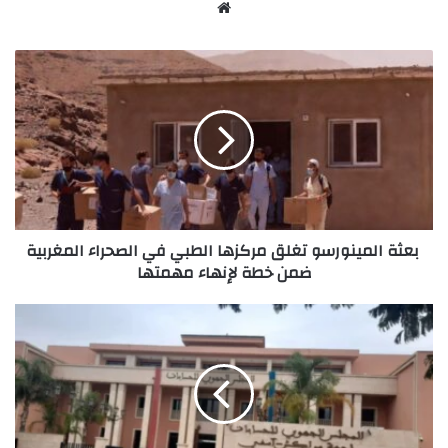
Website
بعثة
المينورسو
تغلق
مركزها
الطبي
في
الصحراء
المغربية
ضمن
بعثة المينورسو تغلق مركزها الطبي في الصحراء المغربية
خطة
ضمن خطة لإنهاء مهمتها
لإنهاء
مهمتها
شبهات
صفقات
بمليارات
الدراهم
تجر
شركات
مملوكة