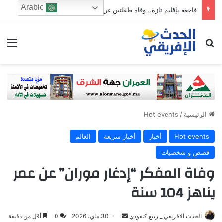
Arabic
فاجعة بإقليم تازة.. وفاة طفلتين غرقًا في أحد الأودية بجماعة بوحلو
ابحث عن
الق
الرئيسية
/
Hot events
Hot events
أخبار
أخبار سريعة
العالم
قصص و شخصيات
وفاة المفكر “إدغار موران” عن عمر
يناهز 104 سنة
Send
الحدث الافريقي _ ربيع كنفودي
30 ماي، 2026
0
أقل من دقيقة