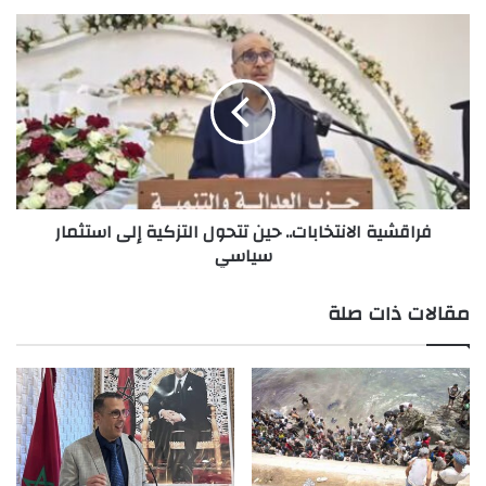
فراقشية
الانتخابات..
حين
تتحول
التزكية
إلى
استثمار
سياسي
فراقشية الانتخابات.. حين تتحول التزكية إلى استثمار
سياسي
مقالات ذات صلة