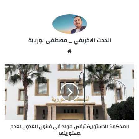
الحدث الافريقي _ مصطفى بوريابة
Website
المحكمة
الدستورية
ترفض
مواد
في
قانون
العدول
لعدم
دستوريتها
المحكمة الدستورية ترفض مواد في قانون العدول لعدم
دستوريتها