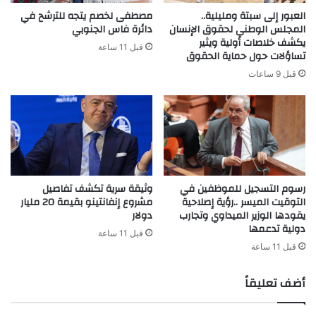
العبور إلى سبتة ومليلية..
مصطفى لخصم يتجه للترشح في
المجلس الوطني لحقوق الإنسان
دائرة فاس الجنوبي
يكشف خلاصات أولية ويثير
قبل 11 ساعة
تساؤلات حول حماية الحقوق
قبل 9 ساعات
رسوم التسجيل للموظفين في
وثيقة سرية تكشف تفاصيل
التوقيت الميسر ..رؤية إصلاحية
مشروع إنفانتينو بقيمة 20 مليار
يقودها الوزير الميداوي وتجارب
دولار
دولية تدعمها
قبل 11 ساعة
قبل 11 ساعة
أضف تعليقاً