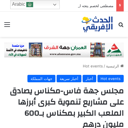
Arabic
مصطفى لخصم يتجه للترشح في دائرة فاس الجنوبي
ابحث عن
الق
الرئيسية
/
Hot events
Hot events
أخبار
أخبار سريعة
جهات المملكة
مجلس جهة فاس-مكناس يصادق
على مشاريع تنموية كبرى أبرزها
الملعب الكبير بمكناس بـ600
مليون درهم