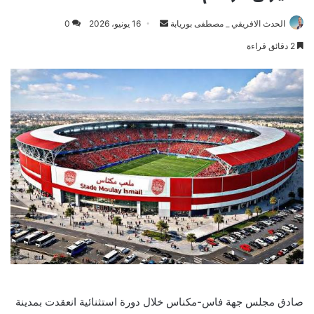
Send
الحدث الافريقي _ مصطفى بوريابة
16 يونيو، 2026
0
an
2 دقائق قراءة
email
صادق مجلس جهة فاس-مكناس خلال دورة استثنائية انعقدت بمدينة