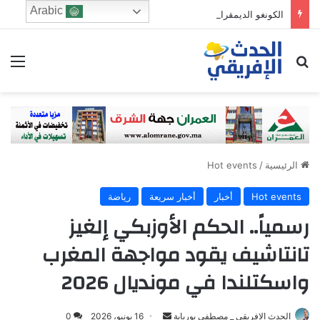
Arabic
الكونغو الديمقراطية: ارتفاع حصيلة إصابات “إيبولا” إلى نحو 4 آلاف حالة والمنظمة الأممية تحذر
ابحث عن
الق
الرئيسية
/
Hot events
Hot events
أخبار
أخبار سريعة
رياضة
رسمياً.. الحكم الأوزبكي إلغيز
تانتاشيف يقود مواجهة المغرب
واسكتلندا في مونديال 2026
Send
الحدث الافريقي _ مصطفى بوريابة
16 يونيو، 2026
0