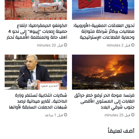
تحول العلاقات المغربية-الأوروبية:
الكونغو الديمقراطية: ارتفاع
مطالبات بركائز شراكة متوازنة
حصيلة إصابات “إيبولا” إلى نحو 4
وحماية القطاعات الإستراتيجية
آلاف حالة والمنظمة الأممية تحذر
قبل 2 minutes
قبل 20 minutes
فرنسا: موجة الحر ترفع خطر حرائق
شكايات انتخابية تستنفر وزارة
الغابات إلى المستوى الأقصى
الداخلية.. تقارير ميدانية لرصد
جنوب شرقي البلاد
شبهات الحملات السابقة لأوانها
قبل 25 minutes
قبل 1 ساعة
أضف تعليقاً