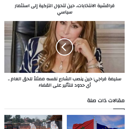
فراقشية الانتخابات.. حين تتحول التزكية إلى استثمار
سياسي
سليمة
فراجي:
حين
ينصب
الشارع
نفسه
ممثلاً
للحق
العام
سليمة فراجي: حين ينصب الشارع نفسه ممثلاً للحق العام ..
..
أي حدود للتأثير على القضاء
أي
حدود
للتأثير
مقالات ذات صلة
على
القضاء