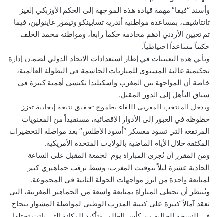
وأسند “فيفا” مهمة قيادة هذه المواجهة إلى الحكم الأوزبكي إلغيز
تانتاشيف، بمساعدة مواطنيه أندريه تسابينكو وتيمور غاينولين، فيما
تم تعيين الأردني أدهم مخادمة حكماً رابعاً، ومواطنه محمد الخلف
حكماً مساعداً احتياطياً.
وتأتي هذه التعيينات في إطار استعدادات الاتحاد الدولي لضمان إدارة
تحكيمية عالية المستوى للمباريات الحاسمة في البطولة العالمية،
خاصة أن المواجهة بين المغرب واسكتلندا تكتسي أهمية كبيرة في
سباق التأهل إلى الدور المقبل.
ويدخل المنتخب المغربي اللقاء بطموح تحقيق نتيجة إيجابية تعزز
حظوظه في العبور إلى الأدوار الإقصائية، مستفيداً من المعنويات
المرتفعة التي تسود معسكر “أسود الأطلس” بعد مواصلة التحضيرات
المكثفة خلال الأيام الماضية بالولايات المتحدة الأمريكية.
ومن المقرر أن تُجرى المباراة يوم الجمعة المقبل على الساعة
الحادية عشرة ليلاً بتوقيت المغرب، وسط ترقب جماهيري كبير
لمتابعة واحدة من أبرز مواجهات الجولة الثانية في المجموعة.
ويُنتظر أن تحظى المباراة بمتابعة واسعة من الجماهير المغربية، التي
تعقد آمالاً كبيرة على كتيبة المدرب الوطني لمواصلة المشوار بنجاح
في النسخة الحالية من كأس العالم، وتأكيد المكانة التي باتت تحتلها