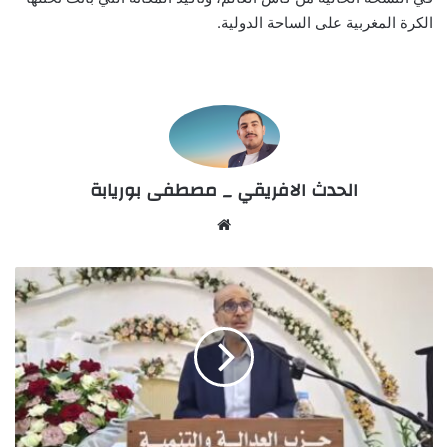
الكرة المغربية على الساحة الدولية.
الحدث الافريقي _ مصطفى بوريابة
Website
فراقشية
الانتخابات..
حين
تتحول
التزكية
إلى
استثمار
سياسي