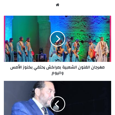
Website
مهرجان
الفنون
الشعبية
بمراكش
يحتفي
بكنوز
الأمس
واليوم
مهرجان الفنون الشعبية بمراكش يحتفي بكنوز الأمس
واليوم
وفاة
الدكتور
طارق
سلمان
العلامي..الأوساط
الأكاديمية