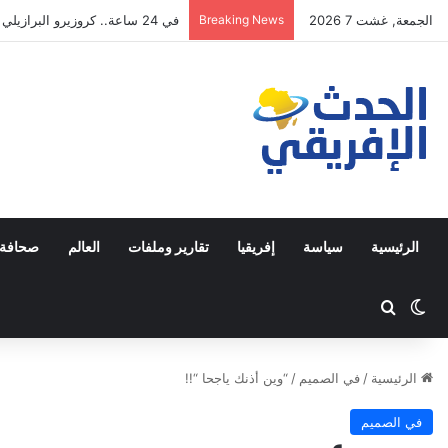
الجمعة, غشت 7 2026
Breaking News
في 24 ساعة.. كروزيرو البرازيلي يستعير 3 لاعبين من الدوري السعودي في صفقة غير مسبوقة
الرئيسية
سياسة
إفريقيا
تقارير وملفات
العالم
صحافة 
Switch skin
ابحث عن
الرئيسية
/
في الصميم
/
“وين أذنك ياجحا “!!
في الصميم