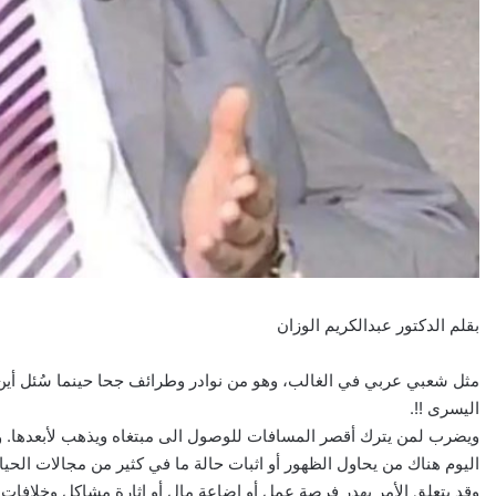
بقلم الدكتور عبدالكريم الوزان
مثل شعبي عربي في الغالب، وهو من نوادر وطرائف جحا حينما سُئل أين أذ
اليسرى !!.
ويضرب لمن يترك أقصر المسافات للوصول الى مبتغاه ويذهب لأبعدها. وك
اليوم هناك من يحاول الظهور أو اثبات حالة ما في كثير من مجالات الح
وقد يتعلق الأمر بهدر فرصة عمل أو إضاعة مال أو اثارة مشاكل وخلافات.