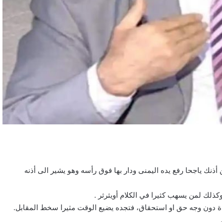
نك ياجحا رفع يده اليمنى ودار بها فوق رأسه وهو يشير الى أذنه
ذلك لمن يسهب كثيرا في الكلام أويثرثر .
ياة دون وجه حق او استحقاق، فتجده يضيع الوقت مثيرا سخط المقابل.