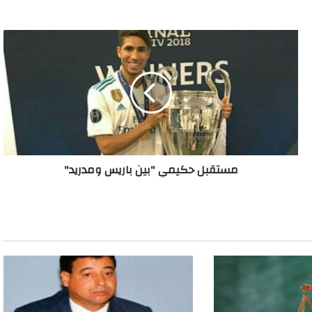
مستقبل
حكيمي
"بين
باريس
ومدريد"
مستقبل حكيمي "بين باريس ومدريد"