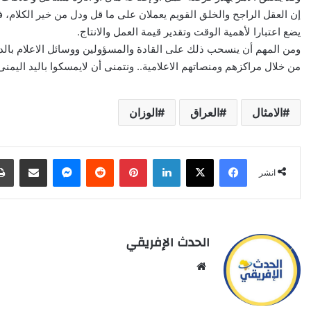
إن العقل الراجح والخلق القويم يعملان على ما قل ودل من خير الكلام،
يضع اعتبارا لأهمية الوقت وتقدير قيمة العمل والانتاج.
ومن المهم أن ينسحب ذلك على القادة والمسؤولين ووسائل الاعلام بالدرج
من خلال مراكزهم ومنصاتهم الاعلامية.. ونتمنى أن لايمسكوا باليد اليمنى
الامثال
العراق
الوزان
X
Facebook
LinkedIn
Pinterest
Reddit
Messenger
انشر عبر البري
انشر
الحدث الإفريقي
Website