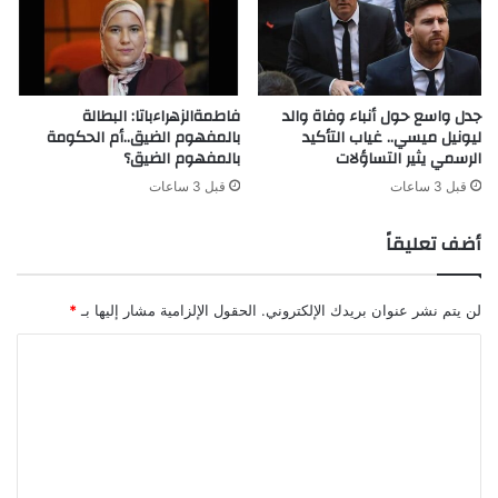
جدل واسع حول أنباء وفاة والد
فاطمةالزهراءباتا: البطالة
ليونيل ميسي.. غياب التأكيد
بالمفهوم الضيق..أم الحكومة
الرسمي يثير التساؤلات
بالمفهوم الضيق؟
قبل 3 ساعات
قبل 3 ساعات
أضف تعليقاً
لن يتم نشر عنوان بريدك الإلكتروني.
الحقول الإلزامية مشار إليها بـ
*
ا
ل
ت
ع
ل