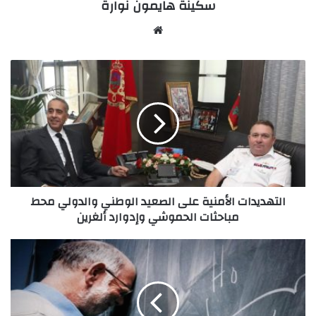
سكينة هايمون نوارة
Website
التهديدات
الأمنية
على
الصعيد
الوطني
والدولي
محط
مباحثات
الحموشي
التهديدات الأمنية على الصعيد الوطني والدولي محط
وإدوارد
مباحثات الحموشي وإدوارد ألغرين
ألغرين
أمية
المثقفين!!