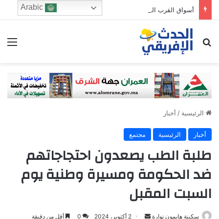
Arabic
أسواق القرب المغلقة تستنفر وزارة الداخلية.. أبحاث موسعة حول مشاريع بملايير الدراهم
ابحث عن
الق
الرئيسية
/
أخبار
أخبار
الرئيسية
مجتمع
طلبة الطب يصعدون احتجاجاتهم
ضد الحكومة ومسيرة وطنية يوم
السبت المقبل
Send
سكينة هايمون نوارة
2 أكتوبر، 2024
0
أقل من دقيقة