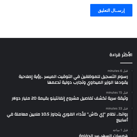
الأكثر قراءة
قبل 6 minutes
رسوم التسجيل للموظفين في التوقيت الميسر ..رؤية إصلاحية
يقودها الوزير الميداوي وتجارب دولية تدعمها
قبل 15 minutes
وثيقة سرية تكشف تفاصيل مشروع إنفانتينو بقيمة 20 مليار دولار
قبل 33 minutes
رواندا.. نظام “إي كاش” للأداء الفوري يتجاوز 10.5 ملايين معاملة في
أسابيع
قبل 1 ساعة
همسات السهر..سر الحفاوة