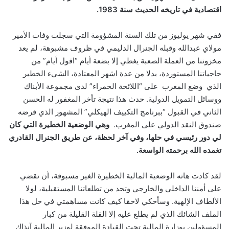
اقتصادية في تاريخه الحديث سنة 1983.
ففي شهر يوليوز من تلك السنة المشؤومة التي سجلت وفات الأمير
مولاي عبدالله وقبله الجنرال الدليمي في ظروف مشبوهة، لم يعد
مخزوننا من العملة الصعبة يغطي إلا بضعة أيام “اقول أيام” من
حاجياتنا المستوردة، بدلا من عدة اشهر المعتادة، الشيء الخطير
الذي وضع المغرب على “اللائحة الحمراء” لدى مجموعة الأبناك
ووسائل التمويل الدولية. حدث هذا نتيجة تأخر المغفور له الحسن
الثاني في القبول “ببرنامج التكييف الهيكلي” المشهور الذي فرضه
صندوق النقد الدولي على المغرب.
وهي الوضعية الخطيرة التي كان
لي دور رئيسي في حلها، وفي آخر لحظة، عن طريق الجنرال القادري
تغمده الله برحمته الواسعة.
لقد كادت هاته الوضعية المالية الخطيرة الغير مسبوقة، أن تقضي
على أمننا الداخلي والخارجي وتحد من تطلعاتنا المستقبلية، لولا
الألطاف الإلهية. وسأحكي لاحقا كيف كانت مساهمتي في حل هذا
الملف الشائك الذي لم يطلع عليه إلا القلة القليلة من كبار
المسؤولين بوزارة المالية تحت القيادة الموفقة لوزير المالية آنذاك