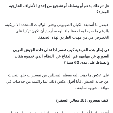
هل تم ذلك بدعم أو وساطة أو تشجيع من إحدى الأطراف الخارجية
المعنية؟
فبقدر ما أستبعد الكيان الصهيوني وحتى الولايات المتحدة الامريكية،
بالرغم ما صرحا به لحفظ ماء الوجه، أرجح أن تكون تركيا على
الخصوص هي من مهدت الطريق لهذه الصفقة.
‏‏في إطار هذه الفرضية كيف تفسر اذا تخلي قادة الجيش العربي
السوري عن مهامهم في الدفاع عن ‏ ‏النظام الذي خدموه بتفان
وانضباط على مدى 60 سنة ؟
على عكس ما ذهب إليه معظم المحللين من تفسيرات جلها تتحدث
عن خيانة الجيش، فأنا أقول عكس ذلك، لما راكمته من خلاصات في
مواقف شبيهة سابقة .
كيف تفسرون ذلك معالي السفير؟
أعتقد جازما أن ما حدث بسوريا مؤخرا، إنما هو نتيجة انهيار اقتصادي