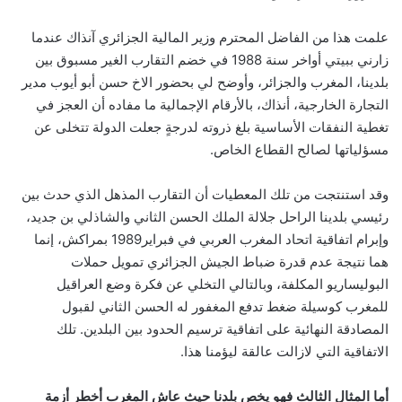
علمت هذا من الفاضل المحترم وزير المالية الجزائري آنذاك عندما
زارني ببيتي أواخر سنة 1988 في خضم التقارب الغير مسبوق بين
بلدينا، المغرب والجزائر، وأوضح لي بحضور الاخ حسن أبو أيوب مدير
التجارة الخارجية، أنذاك، بالأرقام الإجمالية ما مفاده أن العجز في
تغطية النفقات الأساسية بلغ ذروته لدرجةٍ جعلت الدولة تتخلى عن
مسؤلياتها لصالح القطاع الخاص.
وقد استنتجت من تلك المعطيات أن التقارب المذهل الذي حدث بين
رئيسي بلدينا الراحل جلالة الملك الحسن الثاني والشاذلي بن جديد،
وإبرام اتفاقية اتحاد المغرب العربي في فبراير1989 بمراكش، إنما
هما نتيجة عدم قدرة ضباط الجيش الجزائري تمويل حملات
البوليساريو المكلفة، وبالتالي التخلي عن فكرة وضع العراقيل
للمغرب كوسيلة ضغط تدفع المغفور له الحسن الثاني لقبول
المصادقة النهائية على اتفاقية ترسيم الحدود بين البلدين. تلك
الاتفاقية التي لازالت عالقة ليؤمنا هذا.
أما المثال الثالث فهو يخص بلدنا حيث عاش المغرب أخطر أزمة