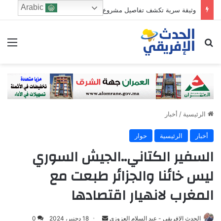
Arabic
وثيقة سرية تكشف تفاصيل مشروع إنفانتينو بقيمة 20 مليار دولار
ابحث عن
الق
الرئيسية
/
أخبار
أخبار
الرئيسية
حوار
السفير الكتاني..الجيش السوري
ليس خائنا والجزائر طبعت مع
المغرب لانهيار اقتصادها
Send
الحدث الإفريقي - عبد السلام العزوزي
18 دجنبر، 2024
0