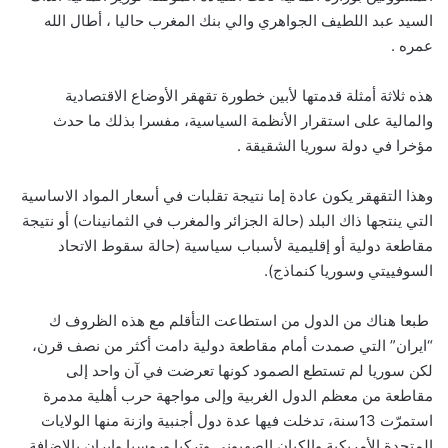
السيد عبد اللطيف الجواهري والي بنك المغرب حاليا ، أطال الله
عمره .
هذه ثلاثة أمثلة قدمتها لأبين خطورة تقهقر الأوضاع الاقتصادية
والمالية على استقرار الأنظمة السياسية، مفسرا بذلك ما حدث
مؤخرا في دولة سوريا الشقيقة .
وهذا التقهقر يكون عادة إما نتيجة تقلبات في أسعار المواد الاساسية
التي ينتجها ذاك البلد (حالة الجزائر والمغرب في الثمانينات) أو نتيجة
مقاطعة دولية أو إقليمية لأسباب سياسية (حالة سقوط الاتحاد
السوفييتي وسوريا كنماذج).
طبعا هناك من الدول من استطاعت التأقلم مع هذه الظروف ك
“ايران” التي صمدت أمام مقاطعة دولية دامت أكثر من نصف قرن،
لكن سوريا لم تستطع الصمود كونها تعرضت في آن واحد إلى
مقاطعة من معظم الدول الغربية وإلى مواجهة حرب أهلية مدمرة
استمرّت 13سنة، تدخلت فيها عدة دول أجنبية وازنة منها الولايات
المتحدة الأمريكية والكيان الصهيوني وتركيا وروسيا وايران بالإضافة