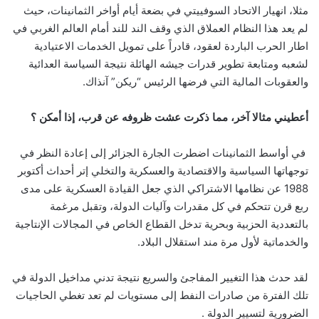
مثلا، انهيار الاتحاد السوفييتي في بضعة أيام أواخر الثمانينات، حيث
لم يعد هذا النظام العملاق الذي وقف الند للند أمام العالم الغربي في
اطار الحرب الباردة لعقود، قادراً على تمويل الخدمات الاعتيادية
لشعبه ومتابعة تطوير قدرات جيشه الهائلة نتيجة السياسة العدائية
والعقوبات المالية التي فرضها الرئيس “ريكن” آنذاك.
أعطيني مثالا آخر، مما ذكرت عشت ظروفه عن قرب، إذا أمكن ؟
في أواسط الثمانينات اضطرت الجارة الجزائر إلى إعادة النظر في
توجهاتها السياسية والاقتصادية والعسكرية والتخلي إتر أحداث أكتوبر
1988 عن نظامها الاشتراكي الذي جعل القيادة العسكرية على مدى
ربع قرن تتحكم في كل مقدرات وآليات الدولة، وتقبل مرغمة
بالتعددية الحزبية وبحرية تدخل القطاع الخاص في المجالات الإنتاجية
والخدماتية لأول مرة مند استقلال البلاد.
لقد حدث هذا التغيير المفاجئ والسريع نتيجة تدني مداخيل الدولة في
تلك الفترة من صادرات النفط إلى مستويات لم تعد تغطي الحاجيات
الضرورية لتسيير الدولة .