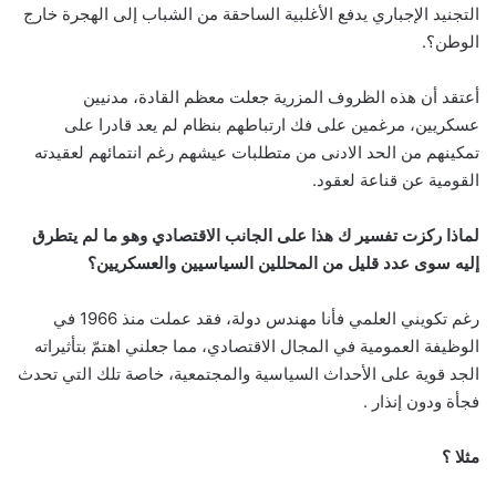
التجنيد الإجباري يدفع ‏الأغلبية الساحقة من الشباب إلى الهجرة خارج
الوطن؟.
‏أعتقد أن هذه الظروف المزرية جعلت معظم القادة، مدنيين
عسكريين، مرغمين ‏على فك ارتباطهم بنظام ‏لم يعد قادرا على
تمكينهم من الحد الادنى من متطلبات عيشهم رغم انتمائهم لعقيدته
القومية عن قناعة لعقود.
لماذا ركزت تفسير ك هذا على الجانب الاقتصادي وهو ما لم يتطرق
إليه سوى عدد قليل من المحللين السياسيين والعسكريين؟
رغم تكويني العلمي فأنا مهندس دولة، فقد عملت منذ 1966 في
الوظيفة العمومية في المجال الاقتصادي، مما جعلني اهتمّ بتأثيراته
الجد قوية على الأحداث السياسية والمجتمعية، خاصة تلك التي تحدث
فجأة ودون إنذار .
مثلا ؟