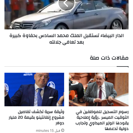
محمد
السادس
بحفاوة
كبيرة
بعد
الدار البيضاء تستقبل الملك محمد السادس بحفاوة كبيرة
تعافي
بعد تعافي جلالته
جلالته
مقالات ذات صلة
رسوم التسجيل للموظفين في
وثيقة سرية تكشف تفاصيل
التوقيت الميسر ..رؤية إصلاحية
مشروع إنفانتينو بقيمة 20 مليار
يقودها الوزير الميداوي وتجارب
دولار
دولية تدعمها
قبل 15 minutes