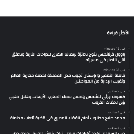
الأكثر قراءة
قبل 15 minutes
راوول فرنانديس يتوج بجائزة بريطانيا الكبرى للدراجات النارية ويحقق
ثاني انتصار في مسيرته
قبل 38 minutes
قافلة التعمير والإسكان تجوب مدن المملكة لخدمة مغاربة العالم
وتقريب الإدارة من المواطنين
قبل 2 ساعتين
كسوف جزئي للشمس يلامس سماء المغرب الأربعاء.. وهلال ذهبي
يزين لحظات الغروب
قبل 4 ساعات
محمد صلاح مطلوب أمام القضاء المصري في قضية أتعاب محاماة
قبل 4 ساعات
حرب السودان تهدد أهرامات مروي.. تراث كوش العريق يواجه خطر