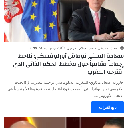
الحدث الإفريقي - عبد السلام العزوزي
26 يونيو، 2026
0
سعادة السفير توماش أورلوفسكي: نلاحظ
إجماعاً متنامياً حول مخطط الحكم الذاتي الذي
اقترحه المغرب
حاورته: سعاد مكاوي-المغرب الدبلوماسي ترجمة بتصرف ل(الحدث
الافريقي) بين بولندا التي أصبحت قوة اقتصادية صاعدة وفاعلاً رئيسياً في
الاتحاد الأوروبي،…
تابع القراءة