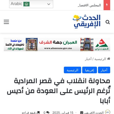
Arabic
المجلس الاقتصادي والرشد الرقمي: من يحرس الطفولة في زمن الخوارزميات؟
ابحث عن
الق
الرئيسية
/
أخبار
أخبار
إفريقيا
الرئيسية
محاولة انقلاب في قصر المرادية
تُرغم الرئيس على العودة من أديس
أبابا
Send
الحدث الإفريقي
15 فبراير، 2025
0
دقيقة قراءة