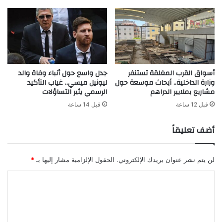
ر
م
ج
ن
م
ا
ه
ل
و
ج
ر
و
أسواق القرب المغلقة تستنفر
جدل واسع حول أنباء وفاة والد
ي
ل
وزارة الداخلية.. أبحاث موسعة حول
ليونيل ميسي.. غياب التأكيد
ة
ة
مشاريع بملايير الدراهم
الرسمي يثير التساؤلات
ج
ا
ي
ل
قبل 12 ساعة
قبل 14 ساعة
ب
ر
و
ا
أضف تعليقاً
ت
ب
ي
ع
و
ة
لن يتم نشر عنوان بريدك الإلكتروني.
الحقول الإلزامية مشار إليها بـ
*
ع
م
م
ن
ا
ي
إ
ل
د
ي
ا
ت
ا
ل
ب
ع