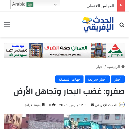
Arabic
المجلس الاقتصادي والرشد الرقمي: من يحرس الطفولة في زمن الخوارزميات؟
ابحث عن
الق
الرئيسية
/
أخبار
أخبار
أخبار سريعة
جهات المملكة
صفرو: غضب البحار وتجاهل الأرض
الحدث الإفريقي
S
12 مارس، 2025
0
دقيقة قراءة
e
n
d