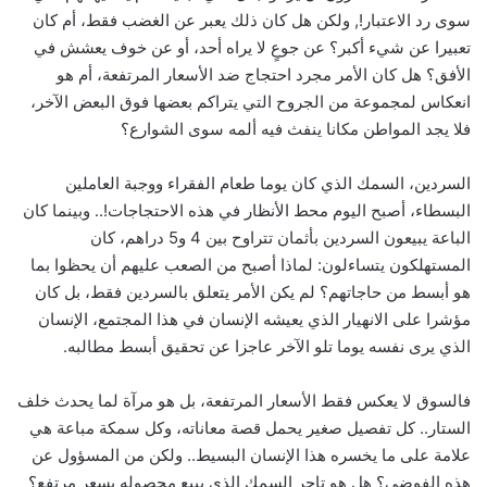
سوى رد الاعتبار!, ولكن هل كان ذلك يعبر عن الغضب فقط، أم كان
تعبيرا عن شيء أكبر؟ عن جوعٍ لا يراه أحد، أو عن خوف يعشش في
الأفق؟ هل كان الأمر مجرد احتجاج ضد الأسعار المرتفعة، أم هو
انعكاس لمجموعة من الجروح التي يتراكم بعضها فوق البعض الآخر،
فلا يجد المواطن مكانا ينفث فيه ألمه سوى الشوارع؟
السردين، السمك الذي كان يوما طعام الفقراء ووجبة العاملين
البسطاء، أصبح اليوم محط الأنظار في هذه الاحتجاجات!.. وبينما كان
الباعة يبيعون السردين بأثمان تتراوح بين 4 و5 دراهم، كان
المستهلكون يتساءلون: لماذا أصبح من الصعب عليهم أن يحظوا بما
هو أبسط من حاجاتهم؟ لم يكن الأمر يتعلق بالسردين فقط، بل كان
مؤشرا على الانهيار الذي يعيشه الإنسان في هذا المجتمع، الإنسان
الذي يرى نفسه يوما تلو الآخر عاجزا عن تحقيق أبسط مطالبه.
فالسوق لا يعكس فقط الأسعار المرتفعة، بل هو مرآة لما يحدث خلف
الستار.. كل تفصيل صغير يحمل قصة معاناته، وكل سمكة مباعة هي
علامة على ما يخسره هذا الإنسان البسيط.. ولكن من المسؤول عن
هذه الفوضى؟ هل هو تاجر السمك الذي يبيع محصوله بسعر مرتفع؟