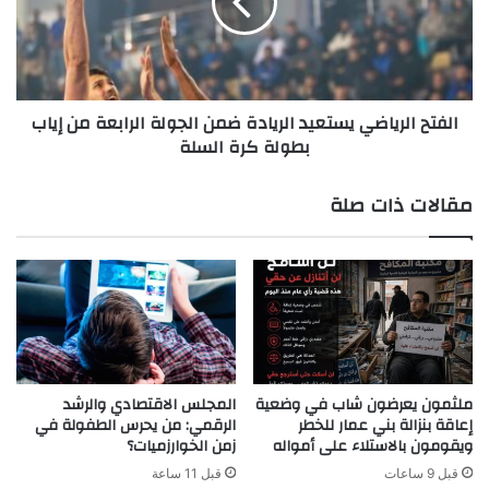
ن
ح
س
ا
ع
ل
ي
ر
د
ي
الفتح الرياضي يستعيد الريادة ضمن الجولة الرابعة من إياب
ا
ا
بطولة كرة السلة
ل
ض
ي
ي
م
ي
مقالات ذات صلة
ن
س
ي
ت
ي
ع
ت
ي
ب
د
ا
ا
ح
ل
ث
ر
م
ي
ملثمون يعرضون شاب في وضعية
المجلس الاقتصادي والرشد
ع
ا
إعاقة بنزالة بني عمار للخطر
الرقمي: من يحرس الطفولة في
س
ويقومون بالاستلاء على أمواله
زمن الخوارزميات؟
د
ف
ة
قبل 9 ساعات
قبل 11 ساعة
ي
ض