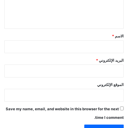
س
ب
ل
ل
ط
ك
و
ي
ا
ل
ق
ل
ة
د
ك
*
الاسم
*
ب
ر
ل
ة
و
ا
م
ل
البريد الإلكتروني
*
ا
س
س
ل
ي
ة
ف
الموقع الإلكتروني
ي
ا
ل
ر
Save my name, email, and website in this browser for the next
ي
ا
time I comment.
ض