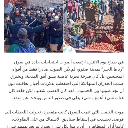
a
n
e
m
a
i
l
في صباح يوم الاثنين، ارتفعت أصوات احتجاجات حادة في سوق
“رباط الخير” بمدينة صفرو، لم يكن الصوت صادرا فقط من أفواه
المحتجين، بل كان صرخة بحرية غاضبة تشق أفق المدينة، وتخترق
صمت الجدران المتهالكة التي احتفظت بذكريات أجيال تعاقبت دون
أن تجد صوتها بين الحشود..، لقد كان الغضب شعبيا، لكن خلفه كان
هناك شيء أعمق، شيء يغلي في صدور الناس ويبحث عن منفذ.
موجة الغضب التي عمت السوق كانت متفجرة، تحولت اللحظات إلى
فوضى تجسدت في إسقاط صناديق الأسماك من على الطاولات،
كأنما أراد المتظاهرون أن يرموا بكل شيء بعيدا، لم يعد يهمهم شيء