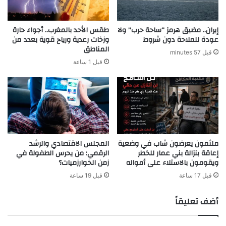
إيران.. مضيق هرمز “ساحة حرب” ولا
طقس الأحد بالمغرب.. أجواء حارة
عودة للملاحة دون شروط
وزخات رعدية ورياح قوية بعدد من
المناطق
قبل 57 minutes
قبل 1 ساعة
ملثمون يعرضون شاب في وضعية
المجلس الاقتصادي والرشد
إعاقة بنزالة بني عمار للخطر
الرقمي: من يحرس الطفولة في
ويقومون بالاستلاء على أمواله
زمن الخوارزميات؟
قبل 17 ساعة
قبل 19 ساعة
أضف تعليقاً