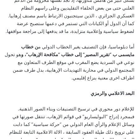
بشكل كبير من هامش مناورتها، إذ تجد نفسها محرومة من الدعم
العلني حتى من بعض الحلفاء التقليديين وعلى راسهم النظام
العسكري الجزائري ، الذين سيتجنبون الارتباط باسم مصنف إرهابيا.
كما أن الدول أو الكيانات التي تستمر في دعمها ستصبح عرضة
لضغوط سياسية وإعلامية متزايدة، ما قد يدفعها إلى مراجعة مواقفها.
أما دبلوماسيا، فإن التصنيف يغير الخطاب الدولي م
ن خطاب
مايسمى ب “تقرير المصير” إلى خطاب “مكافحة الإرهاب”، و
هو تحول
نوعي في السردية يضع المغرب في موقع الطرف المتعاون مع
المجتمع الدولي في محاربة التهديدات الإرهابية، بدل طرف ضمن
اطراف اخرى معنية بنزاع إقليمي.
البعد الاعلامي والرمزي
للإعلام دور محوري في ترسيخ التصنيفات وبناء الصور الذهنية.
فبمجرد إدراج “البوليساريو” في قوائم الإرهاب، تنتقل صورتها في
وسائل الإعلام والرأي العام الدولي من “حركة سياسية” كما دابت
على ترويج ذلك طيلة العقود السابقة ، الالة الاعلامية التابعة للنظام