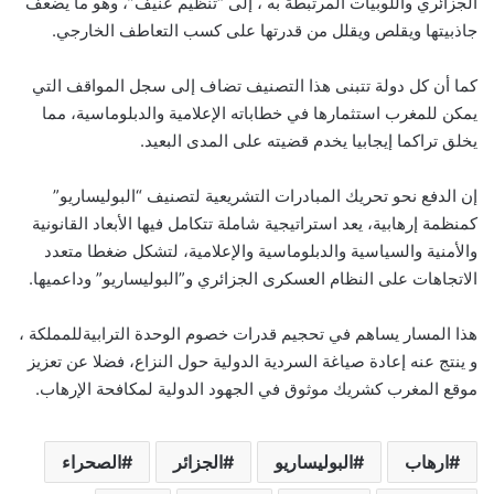
الجزائري واللوبيات المرتبطة به ، إلى “تنظيم عنيف”، وهو ما يضعف
جاذبيتها ويقلص ويقلل من قدرتها على كسب التعاطف الخارجي.
كما أن كل دولة تتبنى هذا التصنيف تضاف إلى سجل المواقف التي
يمكن للمغرب استثمارها في خطاباته الإعلامية والدبلوماسية، مما
يخلق تراكما إيجابيا يخدم قضيته على المدى البعيد.
إن الدفع نحو تحريك المبادرات التشريعية لتصنيف “البوليساريو”
كمنظمة إرهابية، يعد استراتيجية شاملة تتكامل فيها الأبعاد القانونية
والأمنية والسياسية والدبلوماسية والإعلامية، لتشكل ضغطا متعدد
الاتجاهات على النظام العسكرى الجزائري و”البوليساريو” وداعميها.
هذا المسار يساهم في تحجيم قدرات خصوم الوحدة الترابيةللمملكة ،
و ينتج عنه إعادة صياغة السردية الدولية حول النزاع، فضلا عن تعزيز
موقع المغرب كشريك موثوق في الجهود الدولية لمكافحة الإرهاب.
ارهاب
البوليساريو
الجزائر
الصحراء