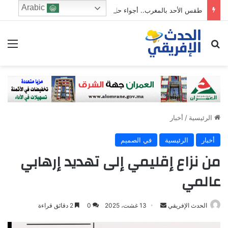
Arabic
طقس الأحد بالمغرب.. أجواء حارة وزخات رعدية ورياح قوية بعدد من المناطق
ابحث عن
الق
الرئيسية
/
أخبار
أخبار
الرئيسية
في الصميم
من نزاع إقليمي إلى تهديد إرهابي
عالمي
Send
الحدث الإفريقي
13 غشت، 2025
0
2 دقائق قراءة
an