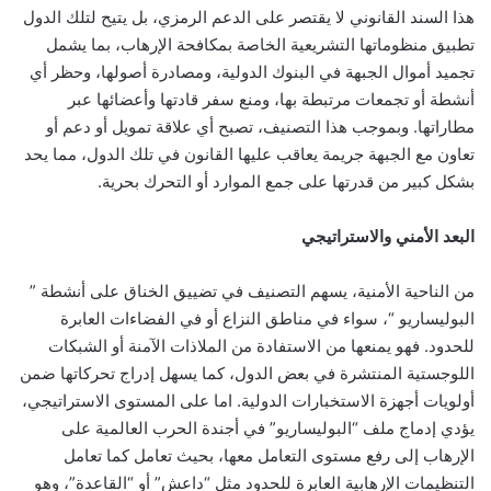
هذا السند القانوني لا يقتصر على الدعم الرمزي، بل يتيح لتلك الدول
تطبيق منظوماتها التشريعية الخاصة بمكافحة الإرهاب، بما يشمل
تجميد أموال الجبهة في البنوك الدولية، ومصادرة أصولها، وحظر أي
أنشطة أو تجمعات مرتبطة بها، ومنع سفر قادتها وأعضائها عبر
مطاراتها. وبموجب هذا التصنيف، تصبح أي علاقة تمويل أو دعم أو
تعاون مع الجبهة جريمة يعاقب عليها القانون في تلك الدول، مما يحد
بشكل كبير من قدرتها على جمع الموارد أو التحرك بحرية.
البعد الأمني والاستراتيجي
من الناحية الأمنية، يسهم التصنيف في تضييق الخناق على أنشطة ”
البوليساريو “، سواء في مناطق النزاع أو في الفضاءات العابرة
للحدود. فهو يمنعها من الاستفادة من الملاذات الآمنة أو الشبكات
اللوجستية المنتشرة في بعض الدول، كما يسهل إدراج تحركاتها ضمن
أولويات أجهزة الاستخبارات الدولية. اما على المستوى الاستراتيجي،
يؤدي إدماج ملف “البوليساريو” في أجندة الحرب العالمية على
الإرهاب إلى رفع مستوى التعامل معها، بحيث تعامل كما تعامل
التنظيمات الإرهابية العابرة للحدود مثل “داعش” أو “القاعدة”، وهو