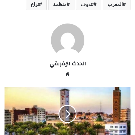
المغرب
تندوف
منظمة
نزاع
الحدث الإفريقي
Website
مدينة
وجدة..ها
أنا
أتكلم
بالكتابة
من
جديد!!