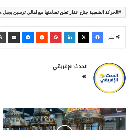
الحركة الشعبية جناح عقار تعلن تضامنها مع اهالي ترسين بجبل م
X
Facebook
LinkedIn
Pinterest
Reddit
Messenger
انشر عبر البري
انشر
الحدث الإفريقي
Website
المغرب
يعزز
شراكته
مع