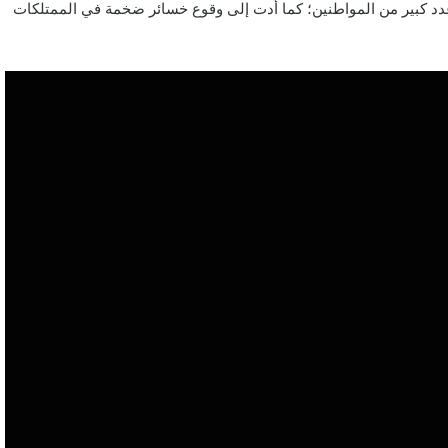
ة عدد كبير من المواطنين؛ كما أدت إلى وقوع خسائر ضخمة في الممتلكات