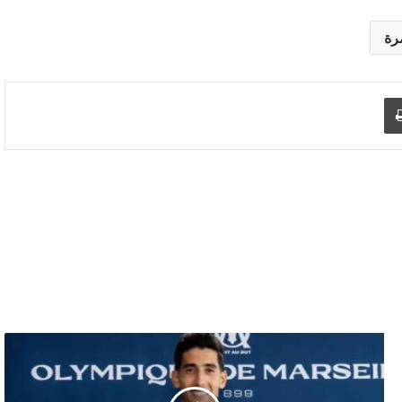
رة
د الإلكتروني
اطبع
نايف
أكرد
ينضم
رسميًا