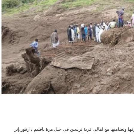
ها وتضامنها مع اهالي قرية ترسين في جبل مرة باقليم دارفور،إثر