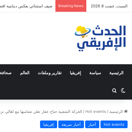
السبت, غشت 8 2026
Breaking News
صيف استثنائي يعكس دينامية اقت
الرئيسية
سياسة
إفريقيا
تقارير وملفات
العالم
صحافة 
Switch skin
ابحث عن
الرئيسية
/
Hot events
/
الحركة الشعبية جناح عقار تعلن تضامنها مع اهالي ت
Hot events
أخبار
أخبار سريعة
إفريقيا